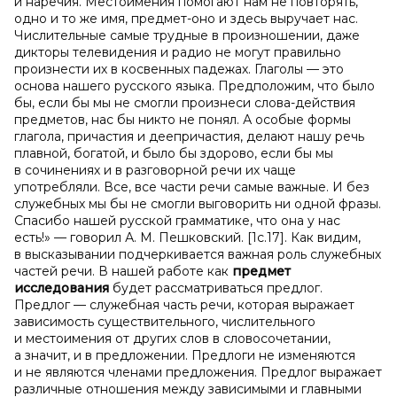
и наречия. Местоимения помогают нам не повторять,
одно и то же имя, предмет-оно и здесь выручает нас.
Числительные самые трудные в произношении, даже
дикторы телевидения и радио не могут правильно
произнести их в косвенных падежах. Глаголы — это
основа нашего русского языка. Предположим, что было
бы, если бы мы не смогли произнеси слова-действия
предметов, нас бы никто не понял. А особые формы
глагола, причастия и деепричастия, делают нашу речь
плавной, богатой, и было бы здорово, если бы мы
в сочинениях и в разговорной речи их чаще
употребляли. Все, все части речи самые важные. И без
служебных мы бы не смогли выговорить ни одной фразы.
Спасибо нашей русской грамматике, что она у нас
есть!» — говорил А. М. Пешковский. [1с.17]. Как видим,
в высказывании подчеркивается важная роль служебных
частей речи. В нашей работе как
предмет
исследования
будет рассматриваться предлог.
Предлог — служебная часть речи, которая выражает
зависимость существительного, числительного
и местоимения от других слов в словосочетании,
а значит, и в предложении. Предлоги не изменяются
и не являются членами предложения. Предлог выражает
различные отношения между зависимыми и главными