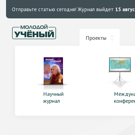
Отправьте статью сегодня!
Журнал выйдет
15 авгу
Проекты
Научный
Междун
журнал
конфере