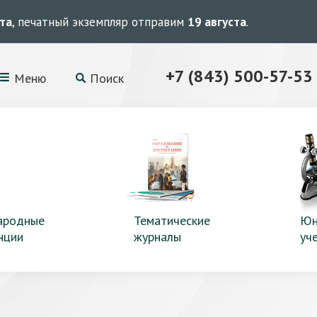
ста
, печатный экземпляр отправим
19 августа
.
+7 (843) 500-57-53
Меню
Поиск
ародные
Тематические
Юн
нции
журналы
уч