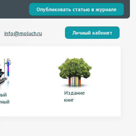
Опубликовать статью в журнале
Личный кабинет
info@moluch.ru
Издание
ый
книг
еный