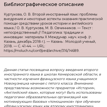
Библиографическое описание
Куртукова, О. В. Второй иностранный язык: проблемы
внедрения и некоторые аспекты оказания практической
помощи средствами уроков истории и английского
языка / О. В. Куртукова, М. В. Овчинников. — Текст :
непосредственный // Педагогика: традиции и
инновации : материалы X Междунар. науч. конф. (г.
Казань, декабрь 2018 г.). — Казань : Молодой ученый,
2018. — С. 41-44. — URL:
https://moluch.ru/conf/ped/archive/316/14689.
Данная статья посвящена вопросу введения второго
иностранного языка в школах Кемеровской области, в
частности изучения французского языка учащимися
Новокузнецка начиная с пятого класса. Вниманию
представлены возможности предметов «История»,
«Английский язык», которые могут быть использованы
педагогами образовательных организаций как
мотивирующих базовых «помощников» при обучении
«Французскому языку как второму иностранному».