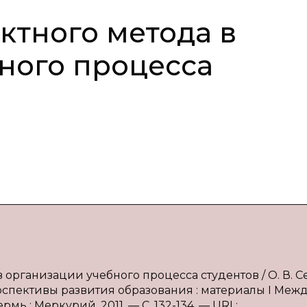
тного метода в
ного процесса
 организации учебного процесса студентов / О. В. С
рспективы развития образования : материалы I Межд
Пермь : Меркурий, 2011. — С. 132-134. — URL: