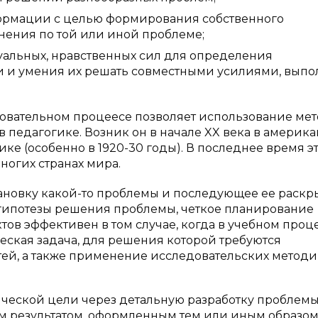
ормации с целью формирования собственного
нения по той или иной проблеме;
уальных, нравственных сил для определения
 и умения их решать совместными усилиями, выпо
овательном процеесе позволяет использование ме
в педагогике. Возник он в начале
XX
века в америка
ке (особенно в 1920-30 годы). В последнее время э
ногих странах мира.
тановку какой-то проблемы и последующее ее раскр
 гипотезы решения проблемы, четкое планирование
ов эффективен в том случае, когда в учебном проц
ческая задача, для решения которой требуются
ей, а также применение исследовательских методи
ческой цели через детальную разработку проблемы
 результатом, оформленным тем или иным образом. 