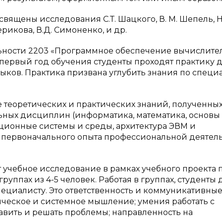
ящены исследования С.Т. Шацкого, В. М. Шепель, Н
Серикова, В.Д. Симоненко, и др.
льности 2203 «Программное обеспечение вычислите
 первый год обучения студенты проходят практику 
ков. Практика призвана углубить знания по спец
 теоретических и практических знаний, полученны
ных дисциплин (информатика, математика, основы
ионные системы и среды, архитектура ЭВМ и
е первоначального опыта профессиональной деятел
 учебное исследование в рамках учебного проекта 
группах из 4-5 человек. Работая в группах, студенты
ециалисту. Это ответственность и коммуникативны
ическое и системное мышление; умения работать с
вить и решать проблемы; направленность на