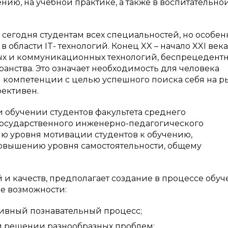
нию, на учебной практике, а также в воспитательно
егодня студентам всех специальностей, но особен
 в области
IT
- технологий. Конец XX – начало XXI века
х и коммуникационных технологий, беспрецедент
нства. Это означает необходимость для человека
 компетенции с целью успешного поиска себя на р
фективен.
 обучении студентов факультета среднего
государственного инженерно-педагогического
ю уровня мотивации студентов к обучению,
вышению уровня самостоятельности, общему
и качеств, предполагает создание в процессе обу
е возможности:
тивный познавательный процесс;
и решении разнообразных проблем;