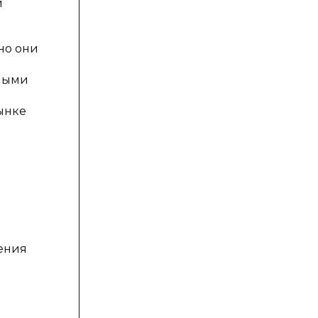
й
но они
ными
ынке
чения