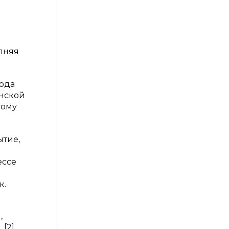
лняя
тода
нской
тому
ытие,
ессе
к.
,
[2].