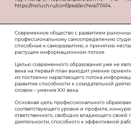
https://moluch.ru/conf/ped/archive/17/414.
Современное общество с развитием рыночных
профессиональному самоопределению студенто
способные к саморазвитию, к принятию нест
растущем информационном потоке.
Целью современного образования уже не явля
веке на первый план выходит умение ориент
из постоянно нарастающего потока информаци
развитие способности к созидательной деятел
словом – умения
XXI
века.
Основная цель профессионального образован
соответствующего уровня и профиля, конкурен
ответственного, свободно владеющего своей 
деятельности, способного к эффективной рабо