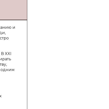
ванию и
ди,
стро
. В
XXI
ирать
тву,
, одним
х