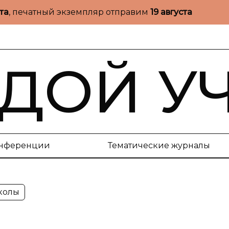
ста
, печатный экземпляр отправим
19 августа
ДОЙ У
нференции
Тематические журналы
колы