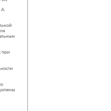
.А.
льной
для
иальным
х при
ьности
по
 должны
е