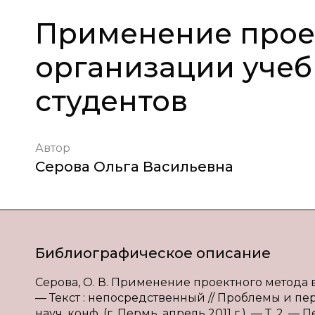
Применение проек
организации учеб
студентов
Автор
Серова Ольга Васильевна
Библиографическое описание
Серова, О. В. Применение проектного метода в
— Текст : непосредственный // Проблемы и пе
науч. конф. (г. Пермь, апрель 2011 г.). — Т. 2. — 