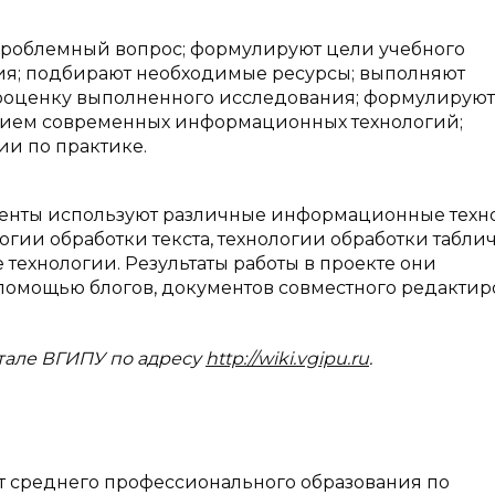
а проблемный вопрос; формулируют цели учебного
ия; подбирают необходимые ресурсы; выполняют
мооценку выполненного исследования; формулируют
анием современных информационных технологий;
ии по практике.
енты используют различные информационные техн
огии обработки текста, технологии обработки табли
технологии. Результаты работы в проекте они
помощью блогов, документов совместного редактир
тале ВГИПУ по адресу
http://wiki.
vgipu
.
ru
.
т среднего профессиональ­ного образования по