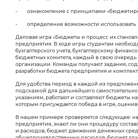
- ознакомление с принципами «бюджетиров
- определение возможности использовать и
Деловая игра «Бюджеты и процесс их станов
предприятия. В ходе игры студентам необхо
бухгалтерского учета, бухгалтерскому финанс
бюджетных комитета, каждый в свою очередь
организации. Команды получают задания, с
разработки бюджета предприятия и комплект
Для удобства период в каждой из предложен
подсказкой для дальнейшего самостоятельног
указаниям, работают и составляют бюджеты на 
которым присуждается победа в игре, оценива
В нашем примере проверяется следующее: на
предприятия, знают ли они процедуру соста
и расходов, бюджет движения денежных средс
общепроизводственных расходов, бюджет адм