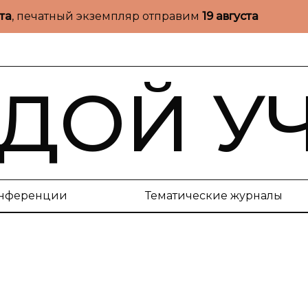
ста
, печатный экземпляр отправим
19 августа
ДОЙ У
нференции
Тематические журналы