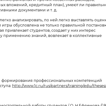
ых вложений, кредитный план), умеют ли правильн
тивными документами и т. д.
легко анализировать, по ней легко выставлять оцен
й игры обусловлена не только правильной постанов
ая привлекает студентов, создает у них интерес
му применению знаний, вовлекает в коллективные
ты формирования профессиональных компетенций
ступа:
http://www.1c.ru/rus/partners/training/edu/theses
мостоятельной работы студентов / О. Н.Ефремова //