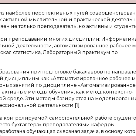
из наиболее перспективных путей совершенствова
 к активной мыслительной и практической деятельн
вен не только преподаватель, но активны и студенты
ри преподавании многих дисциплин: Информатика
ной деятельности, автоматизированное рабочее м
еская статистика, Лабораторный практикум по
образования при подготовке бакалавров по направ
й дисциплины как «Автоматизированное рабочее м
торных занятий по дисциплине «Автоматизированное
 активные методы обучения, как метод контекстно-
ной среде. Эти методы базируются на моделировани
ссиональной деятельности [1].
а контролируемой самостоятельной работе студенто
сто бухгалтера» преподавателями кафедры
работана обучающая сквозная задача, в основу кот