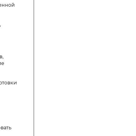
ленной
,
в,
ие
отовки
овать