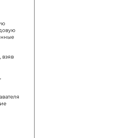
ую
ьдовую
ченные
 взяв
,
авателя
ние