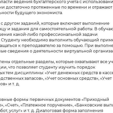
асти ведения бухгалтерского учета с использован
чи достаточно протяженные по времени и отражают
ности будущего экономиста.
г с другом заданий, которые включают выполнение
зцу и задания для самостоятельной работы. В обуч
ения какой-либо профессиональной задачи
я. Студенту необходимо выполнить обучающий прим
ращаться к преподавателю за помощью. При выполн
мые сведения о деятельности виртуальной организа
лены отдельные разделы, которые охватывают все у
и, что позволяет студенту изучить порядок
х тем дисциплины: «Учет денежных средств в кассе
дственных запасов», «Учет основных средств», «Учет
в» и т. д.
новные формы первичных документов «Приходный
, «Счет», «Платежное поручение», «Банковские вып
бот, услуг» и т. д. Диалоговая форма заполнения