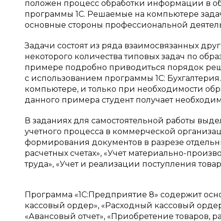
положен процесс обработки информации в обл
программы 1С. Решаемые на компьютере зада
основные стороны профессиональной деятель
Задачи состоят из ряда взаимосвязанных дру
некоторого количества типовых задач по обра
примере подробно приводиться порядок реш
с использованием программы 1С: Бухгалтери
компьютере, и только при необходимости об
данного примера студент получает необходи
В заданиях для самостоятельной работы выде
учетного процесса в коммерческой организаци
формирования документов в разрезе отдельны
расчетных счетах», «Учет материально-произво
труда», «Учет и реализации поступления товаро
Программа «1С:Предприятие 8» содержит ос
кассовый ордер», «Расходный кассовый ордер»
«Авансовый отчет», «Приобретение товаров, ра