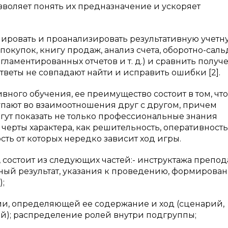
воляет понять их предназначение и ускоряет
мировать и проанализировать результативную учетн
покупок, книгу продаж, анализ счета, оборотно-сал
гламентированных отчетов и т. д.) и сравнить полу
тветы не совпадают найти и исправить ошибки [2].
ного обучения, ее преимущество состоит в том, что,
тупают во взаимоотношения друг с другом, причем
огут показать не только профессиональные знания
черты характера, как решительность, оперативность
ть от которых нередко зависит ход игры.
, состоит из следующих частей:- инструктажа препод
ный результат, указания к проведению, формирова
;
, определяющей ее содержание и ход (сценарий,
й); распределение ролей внутри подгруппы;