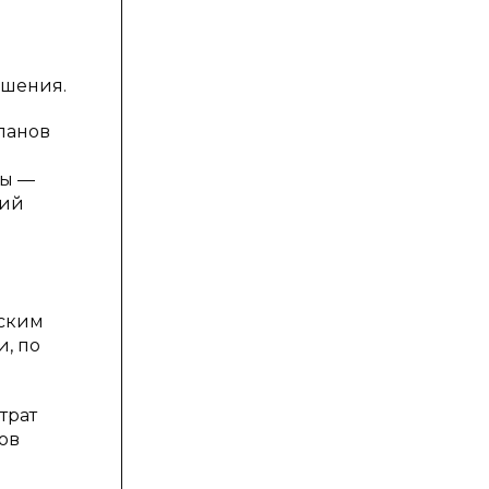
ешения.
ланов
ды —
ний
еским
и, по
трат
ов