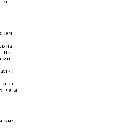
ием
ающем
ер на
ении
ции.
частки
 и на
 оплаты
иски»,