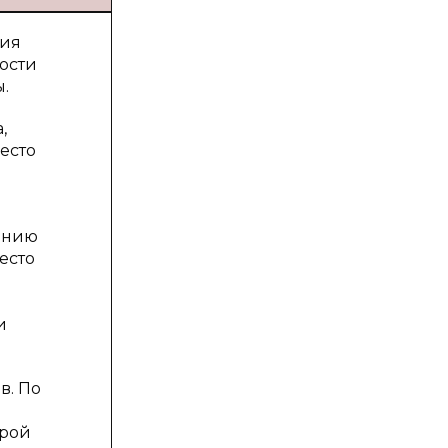
ния
ости
.
,
есто
лению
есто
и
в. По
орой