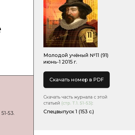
е
Молодой учёный №11 (91)
июнь-1 2015 г.
Скачать номер в PDF
Скачать часть журнала с этой
статьей
(стр.
Т.1. 51-53
)
:
Спецвыпуск 1
(153 с.)
51-53.