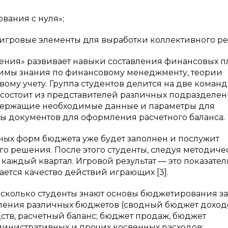
ания с нуля»;
гровые элементы для выработки коллективного р
ления» развивает навыки составления финансовых п
димы знания по финансовому менеджменту, теории
овому учету. Группа студентов делится на две коман
 состоит из представителей различных подразделе
одержащие необходимые данные и параметры для
ы документов для оформления расчетного баланса.
ных форм бюджета уже будет заполнен и послужит
о решения. После этого студенты, следуя методич
каждый квартал. Игровой результат — это показател
ется качество действий играющих [3].
сколько студенты знают основы бюджетирования за
вления различных бюджетов (сводный бюджет доход
тв, расчетный баланс; бюджет продаж, бюджет
инистративных и прочих косвенных расходов;