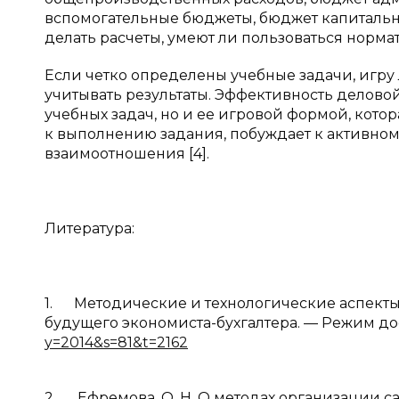
вспомогательные бюджеты, бюджет капитальн
делать расчеты, умеют ли пользоваться норма
Если четко определены учебные задачи, игру 
учитывать результаты. Эффективность делово
учебных задач, но и ее игровой формой, котор
к выполнению задания, побуждает к активно
взаимоотношения [4].
Литература:
1. Методические и технологические аспек
будущего экономиста-бухгалтера. — Режим до
y=2014&s=81&t=2162
2. Ефремова, О. Н. О методах организации са