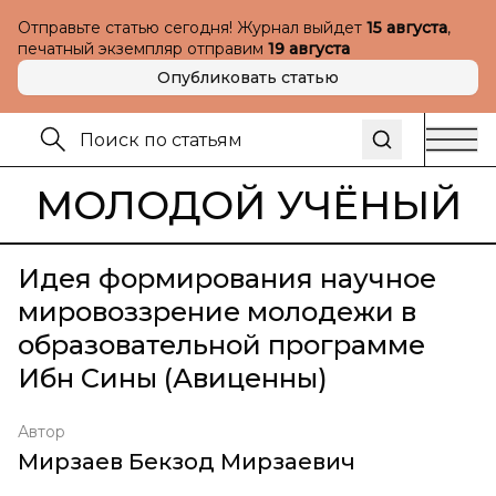
Отправьте статью сегодня! Журнал выйдет
15 августа
,
печатный экземпляр отправим
19 августа
Опубликовать статью
МОЛОДОЙ УЧЁНЫЙ
Идея формирования научное
мировоззрение молодежи в
образовательной программе
Ибн Сины (Авиценны)
Автор
Мирзаев Бекзод Мирзаевич