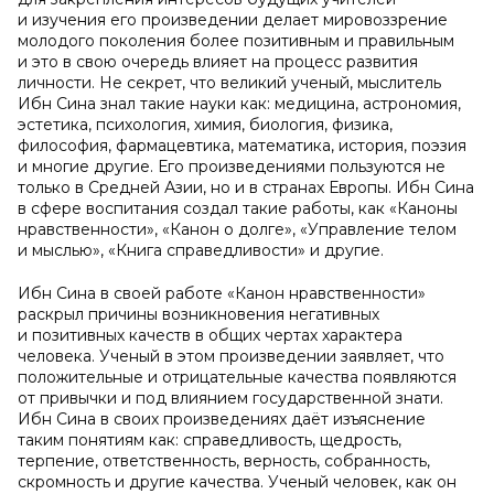
и изучения его произведении делает мировоззрение
молодого поколения более позитивным и правильным
и это в свою очередь влияет на процесс развития
личности. Не секрет, что великий ученый, мыслитель
Ибн Сина знал такие науки как: медицина, астрономия,
эстетика, психология, химия, биология, физика,
философия, фармацевтика, математика, история, поэзия
и многие другие. Его произведениями пользуются не
только в Средней Азии, но и в странах Европы. Ибн Сина
в сфере воспитания создал такие работы, как «Каноны
нравственности», «Канон о долге», «Управление телом
и мыслью», «Книга справедливости» и другие.
Ибн Сина в своей работе «Канон нравственности»
раскрыл причины возникновения негативных
и позитивных качеств в общих чертах характера
человека. Ученый в этом произведении заявляет, что
положительные и отрицательные качества появляются
от привычки и под влиянием государственной знати.
Ибн Сина в своих произведениях даёт изъяснение
таким понятиям как: справедливость, щедрость,
терпение, ответственность, верность, собранность,
скромность и другие качества. Ученый человек, как он