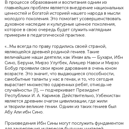
В процессе образования и воспитания одним из
главнейших проблем является внедрение национальных
ценностей и богатой историей нашего народа в мысли
молодого поколения. Это помогает усовершенствовать
духовное наследие и культурные ценное поколения,
которое в свою очередь будет служить наглядным
примерим в педагогической практике.
«…Мы всегда по праву гордились своей страной,
являющейся древней родиной гениев. Такие
величайшие наши деятели, как Имам аль — Бухари, Ибн
Сино, Беруни, Мирзо Улугбек, Алишер Навои и Мирзо
Бобур проявили свои яркие дарования в очень юном
возрасте. Это значит, что выдающиеся способности,
самобытные таланты у нас в генах, и то, что сегодня
вырастает множество одаренных ребят, отнюдь не
случайность» [1], — подчеркивает Президент
Республики И. А. Каримов. Действительно, Узбекистан
является древним очагом цивилизации, где жили
и творили великие гении. Одним из таких гениев был
Абу Али ибн Сино.
Произведения Ибн Сины могут послужить фундаментом
для закрепления интересов будущих учителей