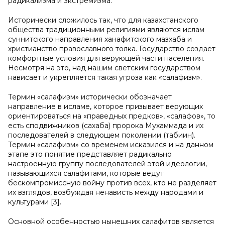
радикализма и экстремизма.
Исторически сложилось так, что для казахстанского
общества традиционными религиями являются ислам
суннитского направления ханафитского мазхаба и
христианство православного толка. Государство создает
комфортные условия для верующей части населения.
Несмотря на это, над нашим светским государством
нависает и укрепляется такая угроза как «салафизм».
Термин «салафизм» исторически обозначает
направление в исламе, которое призывает верующих
ориентироваться на «праведных предков», «салафов», то
есть сподвижников (сахаба) пророка Мухаммада и их
последователей в следующем поколении (табиин).
Термин «салафизм» со временем исказился и на данном
этапе это понятие представляет радикально
настроенную группу последователей этой идеологии,
называющихся салафитами, которые ведут
бескомпромиссную войну против всех, кто не разделяет
их взглядов, возбуждая ненависть между народами и
культурами [3].
Основной особенностью нынешних салафитов является