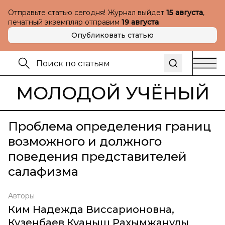
Отправьте статью сегодня! Журнал выйдет
15 августа
,
печатный экземпляр отправим
19 августа
Опубликовать статью
МОЛОДОЙ УЧЁНЫЙ
Проблема определения границ
возможного и должного
поведения представителей
салафизма
Авторы
Ким Надежда Виссарионовна
,
Кузенбаев Куаныш Рахымжанулы