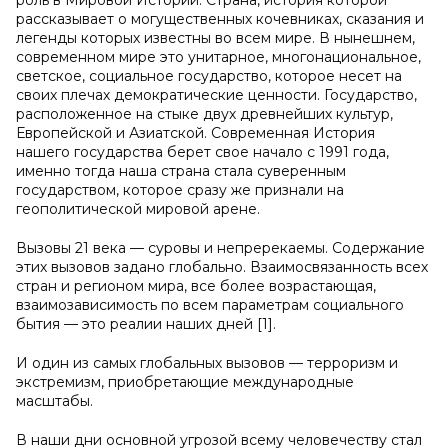
роль в Мировой Истории. Страна, история которой
рассказывает о могущественных кочевниках, сказания и
легенды которых известны во всем мире. В нынешнем,
современном мире это унитарное, многонациональное,
светское, социальное государство, которое несет на
своих плечах демократические ценности. Государство,
расположенное на стыке двух древнейших культур,
Европейской и Азиатской. Современная История
нашего государства берет свое начало с 1991 года,
именно тогда наша страна стала суверенным
государством, которое сразу же признали на
геополитической мировой арене.
Вызовы 21 века — суровы и непререкаемы. Содержание
этих вызовов задано глобально. Взаимосвязанность всех
стран и регионом мира, все более возрастающая,
взаимозависимость по всем параметрам социального
бытия — это реалии наших дней [1].
И один из самых глобальных вызовов — терроризм и
экстремизм, приобретающие международные
масштабы.
В наши дни основной угрозой всему человечеству стал