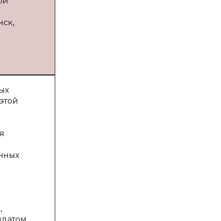
ой
нск,
ых
этой
я
енных
е
,
датом,