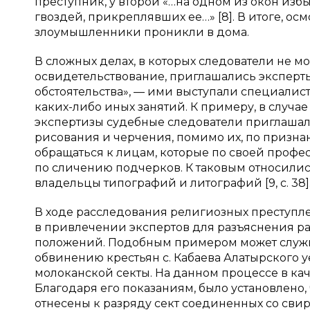
преступник, у второй «…на одном из окон избы
гвоздей, прикреплявших ее…» [8]. В итоге, ос
злоумышленники проникли в дома.
В сложных делах, в которых следователи не м
освидетельствование, приглашались эксперты
обстоятельства», — ими выступали специалист
каких-либо иных занятий. К примеру, в случ
экспертизы судебные следователи приглашали
рисования и черчения, помимо их, по призна
обращаться к лицам, которые по своей профе
по сличению подчерков. К таковым относилис
владельцы типографий и литографий [9, с. 38]
В ходе расследования религиозных преступл
в привлечении экспертов для разъяснения р
положений. Подобным примером может служи
обвинению крестьян с. Кабаева Алатырского 
молоканской секты. На данном процессе в ка
Благодаря его показаниям, было установлено,
отнесены к разряду сект соединенных со свире