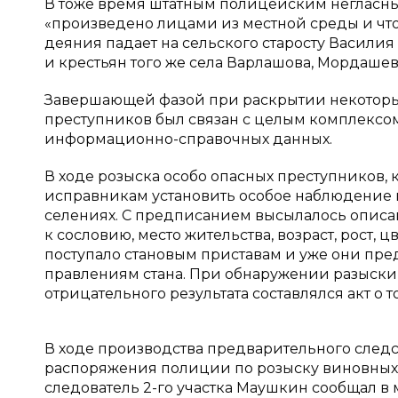
В тоже время штатным полицейским негласным
«произведено лицами из местной среды и чт
деяния падает на сельского старосту Васили
и крестьян того же села Варлашова, Мордашева,
Завершающей фазой при раскрытии некоторы
преступников был связан с целым комплекс
информационно-справочных данных.
В ходе розыска особо опасных преступников
исправникам установить особое наблюдение 
селениях. С предписанием высылалось описа
к сословию, место жительства, возраст, рост, 
поступало становым приставам и уже они пр
правлениям стана. При обнаружении разыскив
отрицательного результата составлялся акт о то
В ходе производства предварительного след
распоряжения полиции по розыску виновных л
следователь 2-го участка Маушкин сообщал в м