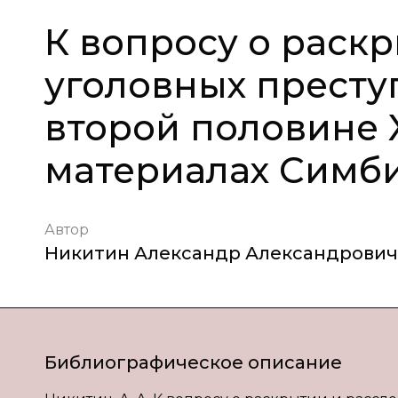
К вопросу о раск
уголовных престу
второй половине X
материалах Симби
Автор
Никитин Александр Александрович
Библиографическое описание