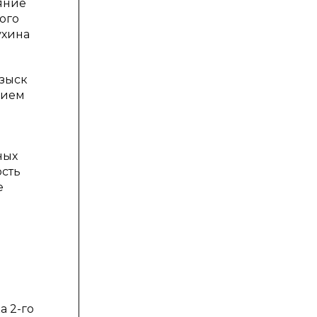
яние
ого
ухина
озыск
нием
ных
ость
е
а 2-го