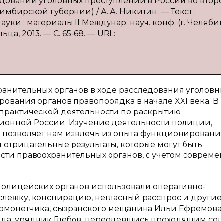
ледовании уголовных преступлений в России во втор
имбирской губернии) / А. А. Никитин. — Текст :
ки : материалы II Междунар. науч. конф. (г. Челяби
ьца, 2013. — С. 65-68. — URL:
ранительных органов в ходе расследования уголовн
вания органов правопорядка в начале XXI века. В 
 практической деятельности по раскрытию
ионной России. Изучение деятельности полиции,
 позволяет нам извлечь из опыта функционировани
 отрицательные результаты, которые могут быть
сти правоохранительных органов, с учетом соврем
полицейских органов использовали оперативно-
слежку, конспирацию, негласный расспрос и други
ивомонетчика, сызранского мещанина Ильи Ефремова
зда, урядник Глебов, переодевшись проходящим сол