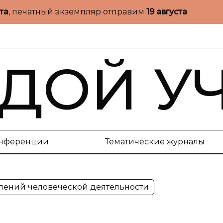
ста
, печатный экземпляр отправим
19 августа
ДОЙ У
нференции
Тематические журналы
явлений человеческой деятельности