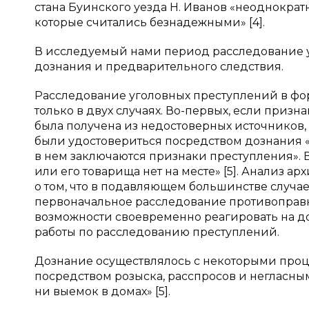
стана Буинского уезда Н. Иванов «неоднократ
которые считались безнадежными» [4].
В исследуемый нами период расследование 
дознания и предварительного следствия.
Расследование уголовных преступлений в ф
только в двух случаях. Во-первых, если при
была получена из недостоверных источников,
были удостовериться посредством дознания «
в нем заключаются признаки преступления». В
или его товарища нет на месте» [5]. Анализ а
о том, что в подавляющем большинстве случ
первоначальное расследование противоправны
возможности своевременно реагировать на 
работы по расследованию преступлений.
Дознание осуществлялось с некоторыми про
посредством розыска, расспросов и негласны
ни выемок в домах» [5].