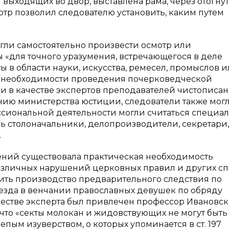
 выходящих во двор, выставлена рама, через отогну
мотр позволил следователю установить, каким путем
огли самостоятельно произвести осмотр или
 «для точного уразумения, встречающегося в деле
ы в области науки, искусства, ремесел, промыслов 
ае необходимости проведения почерковедческой
 в качестве экспертов преподавателей чистописан
нию министерства юстиции, следователи также мог
ссиональной деятельности могли считаться специа
ь столоначальники, делопроизводители, секретари,
.
ений существовала практическая необходимость
азличных нарушений церковных правил и других с
ть производство предварительного следствия по
уезда в венчании православных девушек по обряду
честве эксперта был привлечен профессор Ивановск
 что «секты молокан и жидовствующих не могут быть
пым изуверством, о которых упоминается в ст. 197