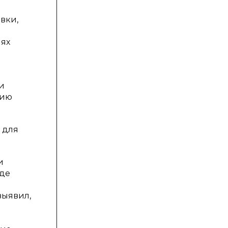
вки,
иях
и
нию
 для
и
оде
выявил,