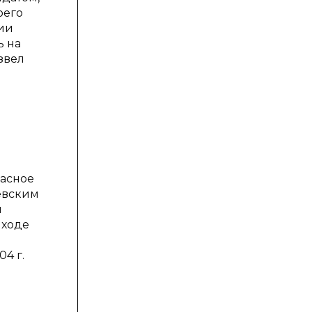
оего
ии
ь на
звел
ласное
евским
я
 ходе
4 г.