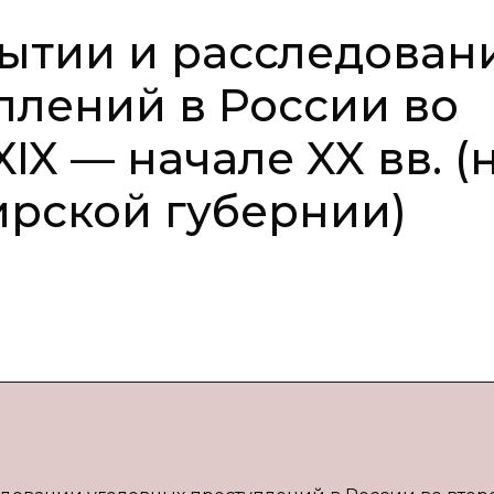
рытии и расследован
плений в России во
IX — начале XX вв. (
рской губернии)