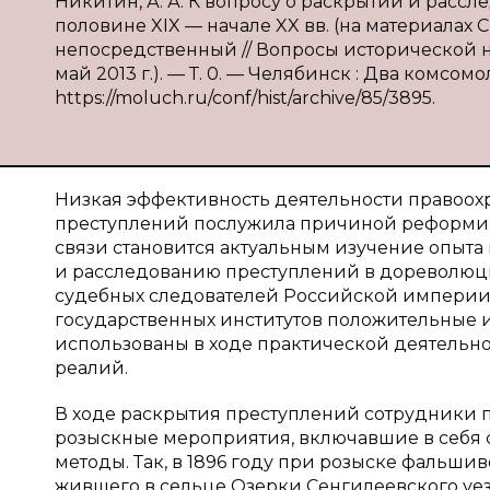
Никитин, А. А. К вопросу о раскрытии и расс
половине XIX — начале XX вв. (на материалах С
непосредственный // Вопросы исторической нау
май 2013 г.). — Т. 0. — Челябинск : Два комсомол
https://moluch.ru/conf/hist/archive/85/3895.
Низкая эффективность деятельности правоох
преступлений послужила причиной реформиро
связи становится актуальным изучение опыта
и расследованию преступлений в дореволюц
судебных следователей Российской империи
государственных институтов положительные и
использованы в ходе практической деятельно
реалий.
В ходе раскрытия преступлений сотрудники 
розыскные мероприятия, включавшие в себя 
методы. Так, в 1896 году при розыске фальш
жившего в сельце Озерки Сенгилеевского уе