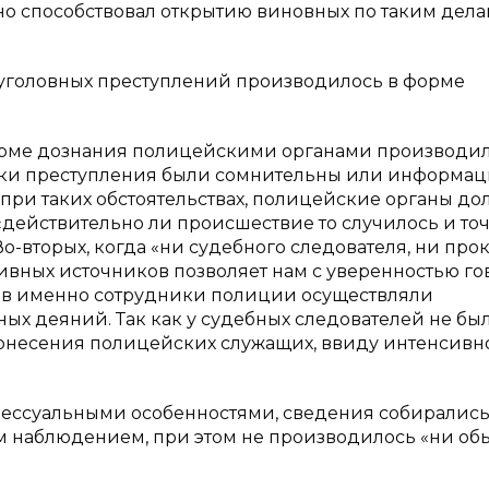
но способствовал открытию виновных по таким дела
уголовных преступлений производилось в форме
орме дознания полицейскими органами производи
знаки преступления были сомнительны или информа
 при таких обстоятельствах, полицейские органы д
действительно ли происшествие то случилось и то
о-вторых, когда «ни судебного следователя, ни про
рхивных источников позволяет нам с уверенностью г
аев именно сотрудники полиции осуществляли
х деяний. Так как у судебных следователей не бы
донесения полицейских служащих, ввиду интенсивн
цессуальными особенностями, сведения собиралис
м наблюдением, при этом не производилось «ни обы