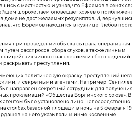
вшись с местностью и узнав, что Ефремов в сенях св
лейшем шорохе лаем оповещает хозяев о приближен
в доме не даст желаемых результатов. И, вернувшис
нав, что Ефремов находится в кузнице, Глебов прои
ения при проведении обыска сыграла оперативная
путем расспросов, сбора слухов, а также личным
 полицейских чинов с населением и сбор сведений
и раскрывать преступления.
е имеющих политическую окраску преступлений нег
кими, и секретными агентами. Например, Сенгиле
был направлен секретный сотрудник для получени
ых прокламаций «Общества Борлинского союза». В
х агентом было установлено лицо, непосредственно
 столбах базарной площади в ночь на 5 февраля 190
 Мордашев на него указывали и иные косвенные