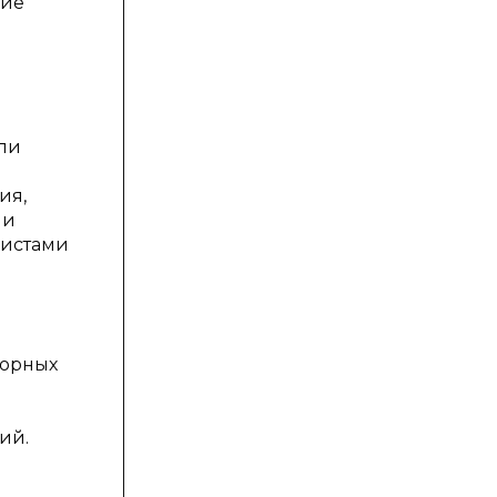
тие
или
ия,
ли
листами
порных
ий.