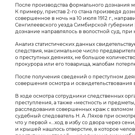
После производства формального дознания м
К примеру, пристав 2-го стана произведя доз
совершенное в ночь на 10 июля 1912 г., напра
Сенгилеевского уезда Симбирской губернии [
дознание направлялось в волостной суд, при к
Анализ статистических данных свидетельствуе
следствия, максимальное число предварите
о преступных деяниях, не большое количест
прокурора или его товарища, жалобам потерп
После получения сведений о преступном деян
совершения осмотра и освидетельствования в
В ходе осмотра сотрудники следственных орг
преступления, а также «местность и предметы
расследования совершенных краж с взломом в 
судебный следователь Н. А. Ляхов при осмот
что у первой «…ход в избу со двора через се
и крышей нашлось отверстие, в которое чело