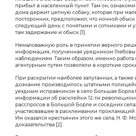
прибыл в населенный пункт. Там он, ознакоми
дома держит цепную собаку, которая при ма
посторонних, предположил, что ночной обыск 
следующий день с понятыми и сотниками и уз
там задержание и обыск [1].
Немаловажную роль в принятии верного реш
информация, полученная урядником Глебовым 
наблюдением. Таким образом, именно работа
агентурным путем позволяли в короткие срок
При раскрытии наиболее запутанных, а такж
дознание производилось штатными полицейс
уездным исправником в село Большая Борла 
информации об расклейки 12-ти революционн
расспросов в Большой Борле и соседних села
участвовавшее в расклеивании прокламаций на
Им оказался крестьянин этого же села, Н. Ф.
доказательства [2].