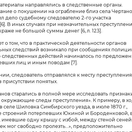
атериалы направлялись в следственные органы.
нание о покушении на ограбление близ села Чертано
вил дело судебному следователю 2-го участка
6]. В иных случаях при незначительных преступлен
раже не большой суммы денег [6, л. 123].
т о том, что в практической деятельности органов
льных следствий возникало при сообщениях полици
во следственных действий начиналось по предложе
евших лиц и иным поводам [7].
ии, следователь отправлялся к месту преступления
 присутствии понятых.
анов старались в полной мере исследовать признак
, окружающие следы преступления». К примеру, в х
селе Шиловка Симбирского уезда, в июле 1870 г.,
ре строений потерпевших Юкиной и Бороденковой, 
ни, имевшие одну крышу с избой, между стеной сеней
век мог свободно пролезть…», предположительно