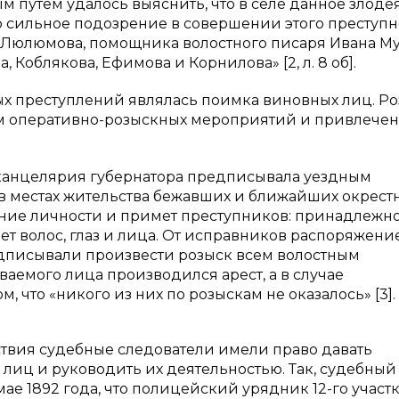
 путем удалось выяснить, что в селе данное злоде
о сильное подозрение в совершении этого преступн
я Люлюмова, помощника волостного писаря Ивана М
 Коблякова, Ефимова и Корнилова» [2, л. 8 об].
х преступлений являлась поимка виновных лиц. Р
ом оперативно-розыскных мероприятий и привлече
, канцелярия губернатора предписывала уездным
в местах жительства бежавших и ближайших окрест
ние личности и примет преступников: принадлежн
цвет волос, глаз и лица. От исправников распоряжени
едписывали произвести розыск всем волостным
аемого лица производился арест, а в случае
м, что «никого из них по розыскам не оказалось» [3].
ствия судебные следователи имели право давать
иц и руководить их деятельностью. Так, судебный
ае 1892 года, что полицейский урядник 12-го участк