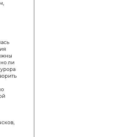
м,
лась
ция
олжны
чно ли
курора
оворить
ло
ой
ь
сков,