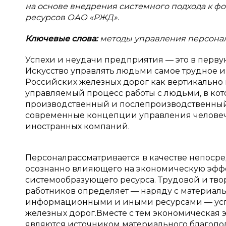
на основе внедрения системного подхода к 
ресурсов ОАО «РЖД».
Ключевые слова:
методы управления персонало
Успехи и неудачи предприятия — это в перву
Искусство управлять людьми самое трудное и 
Российских железных дорог как вертикально
управляемый процесс работы с людьми, в ко
производственный и послепроизводственный 
современные концепции управления человеч
иностранных компаний.
Персоналрассматривается в качестве непосре
осознанно влияющего на экономическую эффе
системообразующего ресурса. Трудовой и тв
работников определяет — наряду с материал
информационными и иными ресурсами — усп
железных дорог.Вместе с тем экономическая
являются источником материального благопол