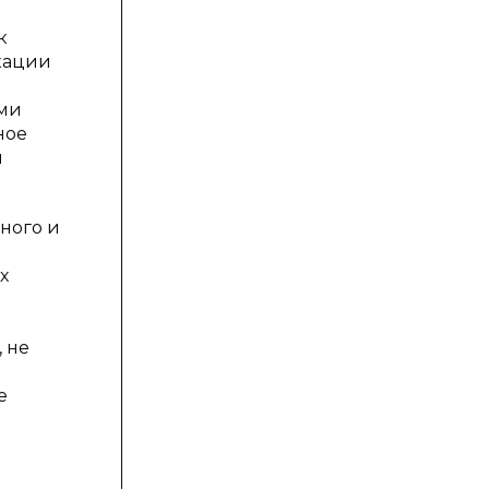
к
кации
ами
ное
и
ного и
х
 не
е