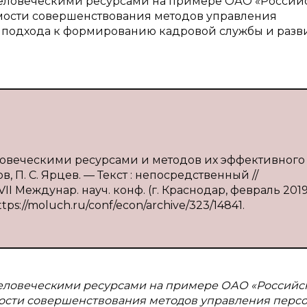
человеческими ресурсами на примере ОАО «Россий
мости совершенствования методов управления
о подхода к формированию кадровой службы и раз
ловеческими ресурсами и методов их эффективного
 П. С. Ярцев. — Текст : непосредственный //
I Междунар. науч. конф. (г. Краснодар, февраль 2019 
tps://moluch.ru/conf/econ/archive/323/14841.
человеческими ресурсами на примере ОАО «Российс
мости совершенствования методов управления перс