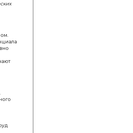
ских
ом.
енциала
ывно
чают
,
ного
руд