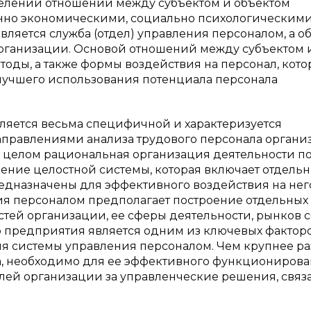
делении отношений между субъектом и объектом
онно экономическими, социально психологическими
вляется служба (отдел) управления персоналом, а о
организации. Основой отношений между субъектом 
оды, а также формы воздействия на персонал, кот
лучшего использования потенциала персонала
вляется весьма специфичной и характеризуется
правлениями анализа трудового персонала органи
 В целом рациональная организация деятельности п
ение целостной системы, которая включает отдель
едназначены для эффективного воздействия на нег
я персоналом предполагает построение отдельных
стей организации, ее сферы деятельности, рынков сб
р предприятия является одним из ключевых факторо
я системы управления персоналом. Чем крупнее р
а, необходимо для ее эффективного функционирова
елей организации за управленческие решения, связ