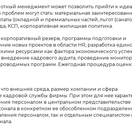
отный менеджмент может позволить прийти к иде
проблем могут стать: материальная заинтересованн
аты (окладной и премиальных частей, льгот (санат
да, КСП, корпоративная жилищная политика.
 корпоративный резерв, программы подготовки и
ие новых проектов в области HR, разработка един
кими ресурсами как фактора экономического успех
, внедрение кадрового аудита, проведение монито
 проводимых программ. Ежегодная процедура оцен
, что внешняя среда, размер компании и сфера
кадровой службы фирмы. При этом для нее характ
ния персоналом в центральном представительстве
онала в конкретном ее обособленном подразделен
авления персоналом, так и отдельным специалистом 
нала.