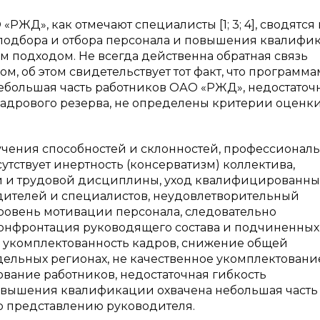
Д», как отмечают специалисты [1; 3; 4], сводятся 
подбора и отбора персонала и повышения квалифи
м подходом. Не всегда действенна обратная связь
м, об этом свидетельствует тот факт, что программ
большая часть работников ОАО «РЖД», недостаточ
кадрового резерва, не определены критерии оценк
учения способностей и склонностей, профессиональ
тствует инертность (консерватизм) коллектива,
й и трудовой дисциплины, уход квалифицированны
дителей и специалистов, неудовлетворительный
ровень мотивации персонала, следовательно
конфронтация руководящего состава и подчиненных,
я укомплектованность кадров, снижение общей
тдельных регионах, не качественное укомплектовани
вание работников, недостаточная гибкость
овышения квалификации охвачена небольшая часть
по представлению руководителя.