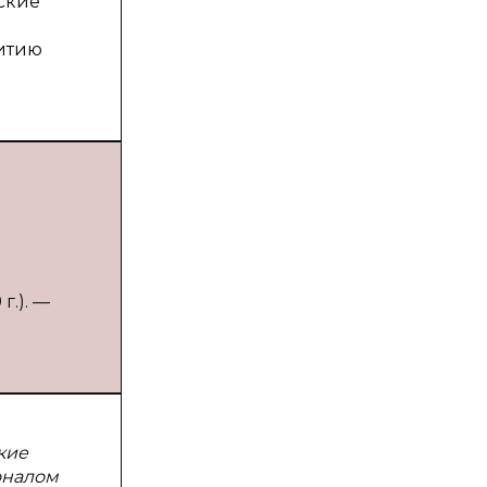
ские
витию
г.). —
кие
оналом