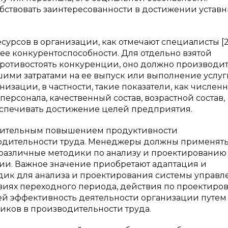
ствовать заинтересованности в достижении уставн
рсов в организации, как отмечают специалисты [2; 
е конкурентоспособности. Для отдельно взятой
противостоять конкуренции, оно должно производи
ими затратами на ее выпуск или выполнение услуги
зации, в частности, такие показатели, как численн
персонала, качественный состав, возрастной состав,
спечивать достижение целей предприятия.
ачительным повышением продуктивности
одительности труда. Менеджеры должны применять
 различные методики по анализу и проектированию
ии. Важное значение приобретают адаптация и
дик для анализа и проектирования системы управл
овиях переходного периода, действия по проектиро
й эффективность деятельности организации путем
иков в производительности труда.