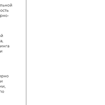
альной
ость
орно-
ой
а,
ринга
ки
ерно
 и
ии,
по