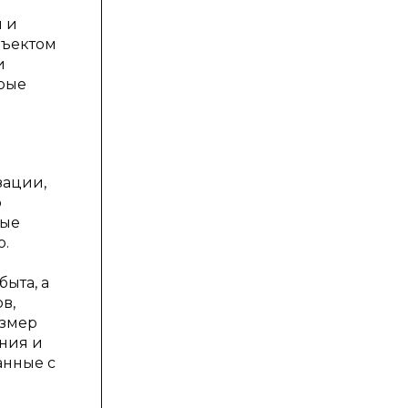
 и
бъектом
и
орые
зации,
о
ные
о.
ыта, а
в,
азмер
ния и
анные с