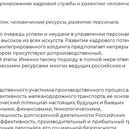
формированию кадровой службы и развитию человече
м, человеческие ресурсы, развитие персонала.
ю очередь успехи и неудачи в управлении персонал
высокое из всех искусств. Развитие кадрового пот
 интегрированного холдинга предполагает непрер
тором присутствуют допроизводственный,
этапы. Именно такому подходу в полной мере отве
ескими ресурсами многих ведущих российских и
дственного участника производственного процесса
ктивность железнодорожного транспорта, ее основ
орческий потенциал настоящих, будущих и бывших
ьными, финансовыми, технологическими,
ешность долгосрочной деятельности Российских
 эффективность, производительный и прибыльный т
учия персонала, его социальной безопасности.