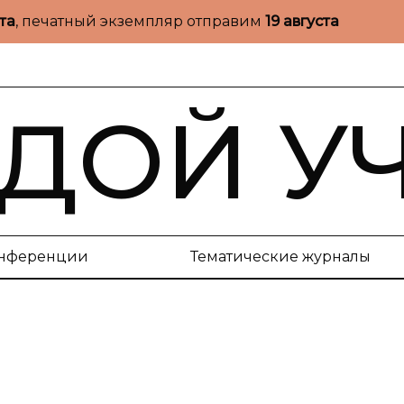
ста
, печатный экземпляр отправим
19 августа
ДОЙ У
нференции
Тематические журналы