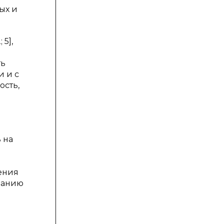
ых и
5],
ть
 и с
ость,
 на
ения
ванию