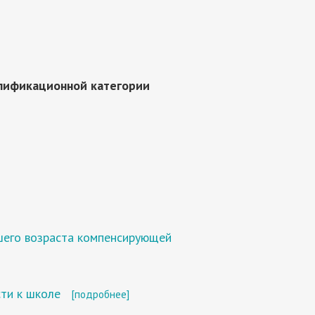
лификационной категории
ршего возраста компенсирующей
ти к школе
[подробнее]