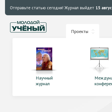
Отправьте статью сегодня!
Журнал выйдет
15 авгу
Проекты
Научный
Междун
журнал
конфере