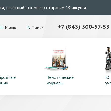
ста
, печатный экземпляр отправим
19 августа
.
+7 (843) 500-57-53
Меню
Поиск
ародные
Тематические
Юн
нции
журналы
уч