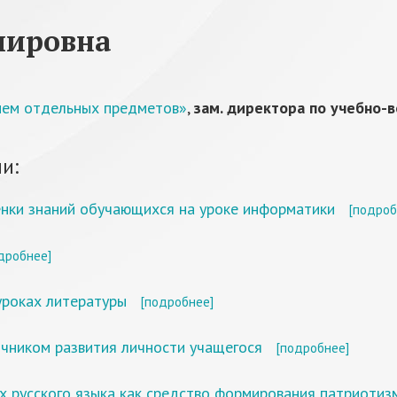
мировна
ием отдельных предметов»
,
зам. директора по учебно-
и:
енки знаний обучающихся на уроке информатики
[подроб
дробнее]
уроках литературы
[подробнее]
очником развития личности учащегося
[подробнее]
х русского языка как средство формирования патриотиз