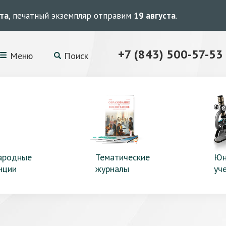
ста
, печатный экземпляр отправим
19 августа
.
+7 (843) 500-57-53
Меню
Поиск
ародные
Тематические
Юн
нции
журналы
уч