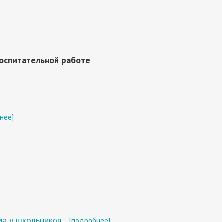
воспитательной работе
нее]
ма у школьников
[подробнее]