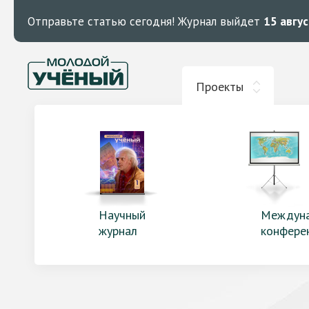
Отправьте статью сегодня!
Журнал выйдет
15 авгу
Проекты
Научный
Междун
журнал
конфере