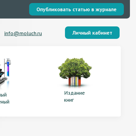
Опубликовать статью в журнале
Личный кабинет
info@moluch.ru
Издание
ый
книг
еный