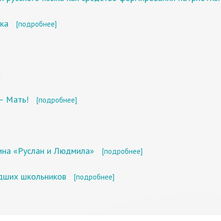
ка
[подробнее]
]
— Мать!
[подробнее]
кина «Руслан и Людмила»
[подробнее]
адших школьников
[подробнее]