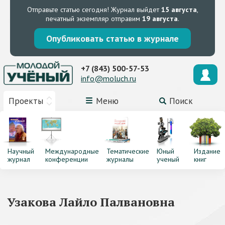
Отправьте статью сегодня!
Журнал выйдет
15 августа
,
печатный экземпляр отправим
19 августа
.
Опубликовать статью в журнале
+7 (843) 500-57-53
info@moluch.ru
Проекты
Меню
Поиск
Научный
Международные
Тематические
Юный
Издание
журнал
конференции
журналы
ученый
книг
Узакова Лайло Палвановна