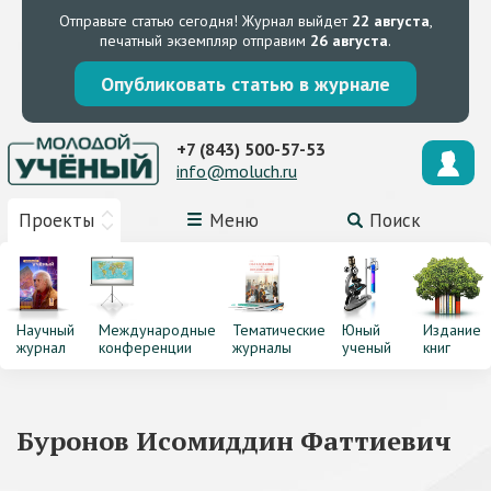
Отправьте статью сегодня!
Журнал выйдет
22 августа
,
печатный экземпляр отправим
26 августа
.
Опубликовать статью в журнале
+7 (843) 500-57-53
info@moluch.ru
Проекты
Меню
Поиск
Научный
Международные
Тематические
Юный
Издание
журнал
конференции
журналы
ученый
книг
Буронов Исомиддин Фаттиевич