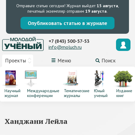
Отправьте статью сегодня!
Журнал выйдет
15 августа
,
печатный экземпляр отправим
19 августа
.
Опубликовать статью в журнале
+7 (843) 500-57-53
info@moluch.ru
Проекты
Меню
Поиск
Научный
Международные
Тематические
Юный
Издание
журнал
конференции
журналы
ученый
книг
Ханджани Лейла