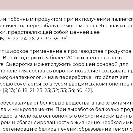
зеин побочным продуктом при их получении являетс
количества перерабатываемого молока. Это значит, ч
отки, представляющей собой ценнейшее
9; 22; 24; 26; 27; 30; 35; 36].
ит широкое применение в производстве продуктов
 В ней содержится более 200 жизненно важных
в. Сыворотка может служить хорошей основой для
околения: состав сыворотки позволяет создавать п
; она технологична в переработке, что облегчает
орошо сочетается со вкусом вводимых компонентов и
16; 18; 21; 23; 25; 32; 33; 34; 40; 42].
буславливают белковые вещества, а также витамин
ела и микроэлементы. При выработке белковых про
веществ молока, в основном это биологически ценны
ором и сбалансированностью жизненно необходим
т регенерацию белков печени, образование гемогл