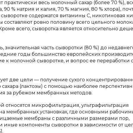
т практически весь молочный сахар (более 70 %), вс
90 % натрия и калия, 70 % магния, 80 % хлора), поч
 сыворотке содержатся витамины С, никотиновая ки
ты составляют ровно половину всего цельного молок
 Кроме всего, сыворотка является относительно деш
, значительная часть сыворотки (80 %) до недавнег
следние годы большинство европейских производи
 к молочной сыворотке, и вопрос ее переработки с
ует две цели — получение сухого концентрированн
о сахара (лактозы) с помощью наиболее перспектив
мя за рубежом мембранных методов.
й относятся микрофильтрация, ультрафильтрация
 на мембранных установках, где основными рабочим
ицаемые мембраны с различными размерами пор,
иные компоненты сыворотки в зависимости от це
].