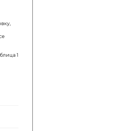
вку,
се
блица 1