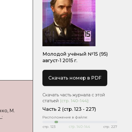
Молодой учёный №15 (95)
август-1 2015 г.
Скачать номер в PDF
Скачать часть журнала с этой
статьей
(стр.
140-144
)
:
Часть 2
(cтр. 123 - 227)
ко, М.
L:
Расположение в файле:
стр.
123
стр.
140-144
стр.
227