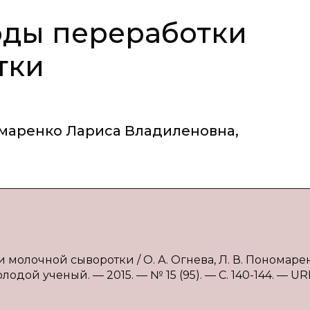
ды переработки
тки
маренко Лариса Владиленовна
,
молочной сыворотки / О. А. Огнева, Л. В. Пономарен
одой ученый. — 2015. — № 15 (95). — С. 140-144. — UR