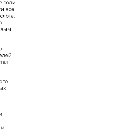
е соли
ти все
слота,
а
евым
о
телей
тал
ого
ных
и
ли