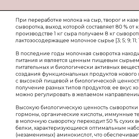
При переработке молока на сыр, творог и ка
сыворотка, выход которой составляет 80 % от 
производстве 1 кг сыра получаем 8 кг сывор
лактозосодержащее молочное сырье [3; 5; 9; 11; 15; 1
В последние годы молочная сыворотка наход
питания и является ценным пищевым сырьем.
питательных и биологически активных вещест
создания функциональных продуктов нового п
с высокой пищевой и биологической ценностью
получение разных типов продуктов; ее вкус х
можно регулировать в желаемом направлении [6; 13; 
Высокую биологическую ценность сыворотки о
гормоны, органические кислоты, иммунные т
в молочную сыворотку переходит 50 % сухих 
белки, характеризующиеся оптимальным наб
(незаменимых) аминокислот, что обеспечивае