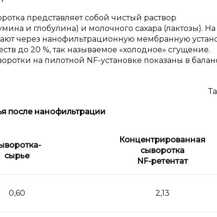
ротка представляет собой чистый раствор
ина и глобулина) и молочного сахара (лактозы). На
кают через нанофильтрационную мембранную устано
тв до 20 %, так называемое «холодное» сгущение.
оротки на пилотной NF-установке показаны в балан
Та
ья после нанофильтрации
Концентрированная
ыворотка-
сыворотка
сырье
NF-ретентат
0,60
2,13