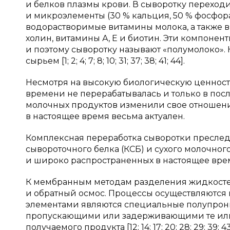
и белков плазмы крови. В сыворотку переходи
и микроэлементы (30 % кальция, 50 % фосфора, 
водорастворимые витамины молока, а также в
холин, витамины А, Е и биотин. Эти компонен
и поэтому сыворотку называют «полумолоко».
сырьем [1; 2; 4; 7; 8; 10; 31; 37; 38; 41; 44].
Несмотря на высокую биологическую ценность
времени не перерабатывалась и только в по
молочных продуктов изменили свое отношение
в настоящее время весьма актуален.
Комплексная переработка сыворотки преслед
сывороточного белка (КСБ) и сухого молочног
и широко распространенных в настоящее вре
К мембранным методам разделения жидкосте
и обратный осмос. Процессы осуществляются
элементами являются специальные полупрон
пропускающими или задерживающими те или 
получаемого продукта [12; 14; 17; 20; 28; 29; 39; 43