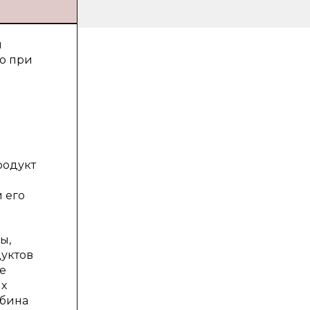
я
то при
родукт
 его
ы,
дуктов
е
ых
обина