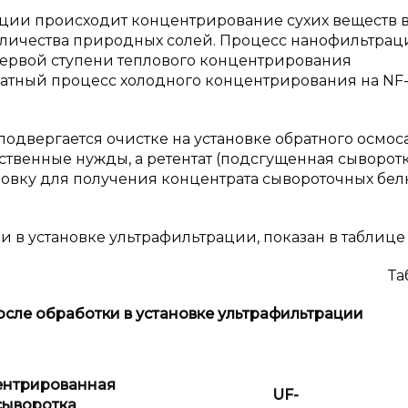
ции происходит концентрирование сухих веществ в 
ичества природных солей. Процесс нанофильтрац
первой ступени теплового концентрирования
тратный процесс холодного концентрирования на NF
двергается очистке на установке обратного осмос
ственные нужды, а ретентат (подсгущенная сыворотк
новку для получения концентрата сывороточных бел
и в установке ультрафильтрации, показан в таблице 
Та
осле обработки в установке ультрафильтрации
ентрированная
UF-
сыворотка