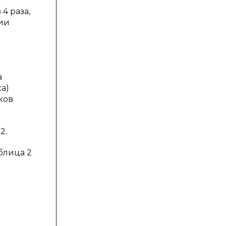
4 раза,
ии
-
а
а)
ков
2.
блица 2
UF-