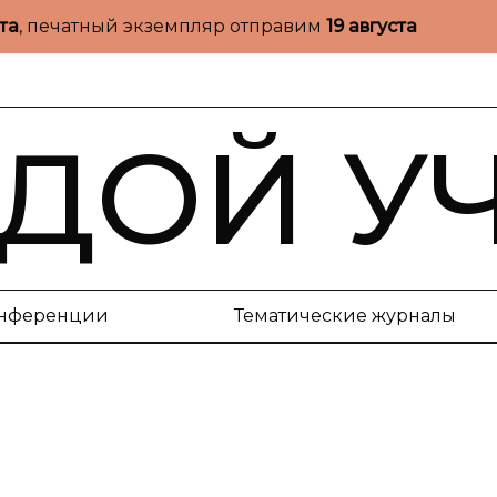
ста
, печатный экземпляр отправим
19 августа
ДОЙ У
нференции
Тематические журналы