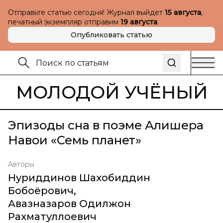
Отправьте статью сегодня! Журнал выйдет
15 августа
,
печатный экземпляр отправим
19 августа
Опубликовать статью
МОЛОДОЙ УЧЁНЫЙ
Эпизоды сна в поэме Алишера
Навои «Семь планет»
Авторы
Нуриддинов Шахобиддин
Бобоёрович
,
Авазназаров Одилжон
Рахматуллоевич