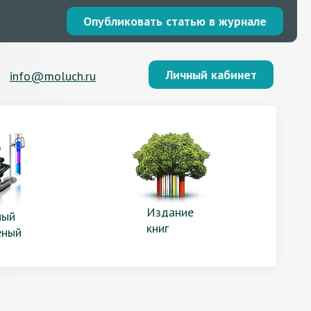
Опубликовать статью в журнале
Личный кабинет
info@moluch.ru
Издание
ый
книг
еный