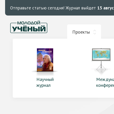
Отправьте статью сегодня!
Журнал выйдет
15 авгу
Проекты
Научный
Междун
журнал
конфере