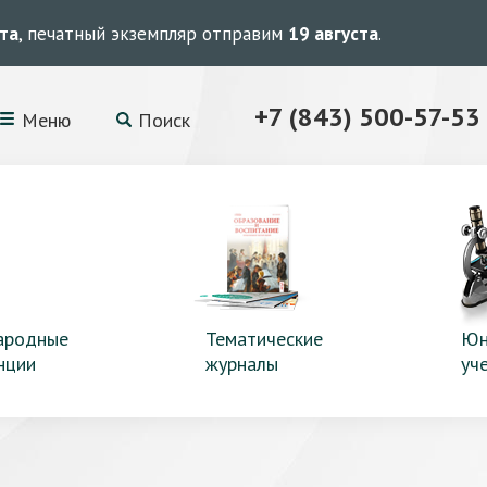
ста
, печатный экземпляр отправим
19 августа
.
+7 (843) 500-57-53
Меню
Поиск
ародные
Тематические
Юн
нции
журналы
уч