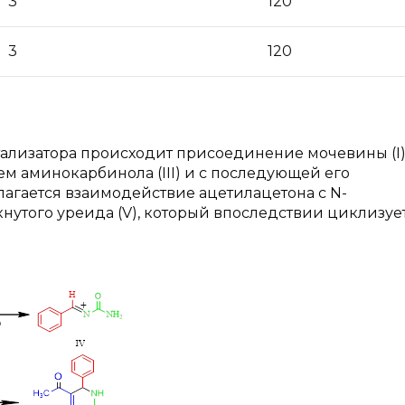
3
120
3
120
атализатора происходит присоединение мочевины (I
ем аминокарбинола (III) и с последующей его
лагается взаимодействие ацетилацетона с N-
нутого уреида (V), который впоследствии циклизуе