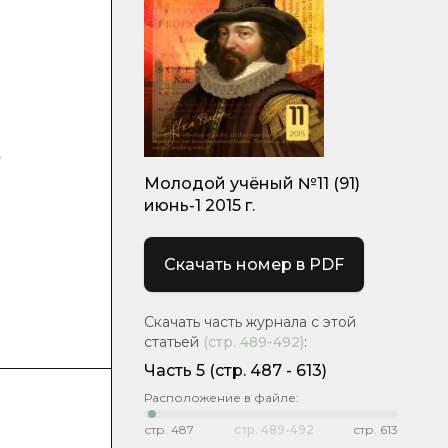
х
Молодой учёный №11 (91)
июнь-1 2015 г.
Скачать номер в PDF
Скачать часть журнала с этой
статьей
(стр.
489-492
)
:
Часть 5
(cтр. 487 - 613)
Расположение в файле:
стр.
487
стр.
489-492
стр.
613