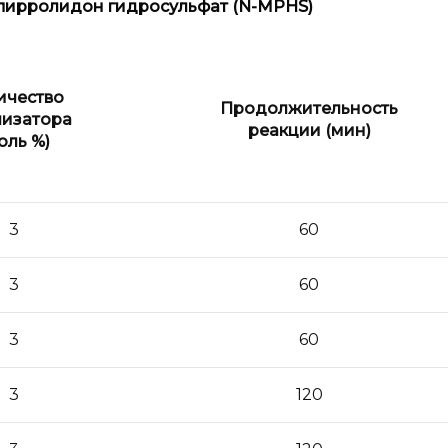
пирролидон гидросульфат (
N
-
MPHS
)
ичество
Продолжительность
лизатора
реакции (мин)
оль %)
3
60
3
60
3
60
3
120