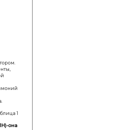
тором.
нты,
ой
аммоний
.
блица 1
1Н)-она