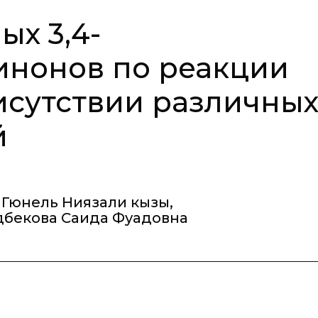
ых 3,4-
нонов по реакции
исутствии различны
й
 Гюнель Ниязали кызы
,
дбекова Саида Фуадовна