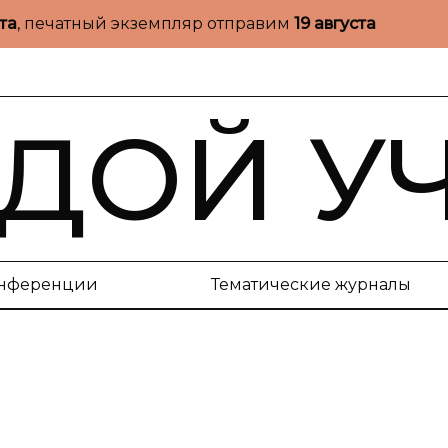
ста
, печатный экземпляр отправим
19 августа
ДОЙ У
нференции
Тематические журналы