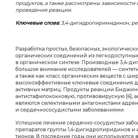
продуктов, а также рассмотрены
зависимости 
проведения реакции.
Ключевые слова:
3,4-дигидропиримидинон, ре
Разработка простых, безопасных, экологичес
органических соединений из легкодоступных
в органическом синтезе. Производные 3,4-д
большое внимание исследователей — синтетик
а также как класс органических веществ с ш
высокоэффективные ключевые соединения д
активных матриц. Продукты реакции Биджине
антистафилококковую, противовирусную [6], а
являются селективными антагонистами адрен
и сердечнососудистыми заболеваниями.
Успешное лечение сердечно-сосудистых забо
препаратов группы 1,4-дигидропиридинов и 
тионов. В последние годы они используются в