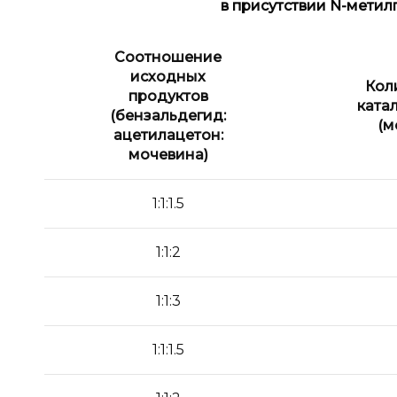
в присутствии
N
-метил
Соотношение
исходных
Кол
продуктов
ката
(бензальдегид:
(м
ацетилацетон:
мочевина)
1:1:1.5
1:1:2
1:1:3
1:1:1.5