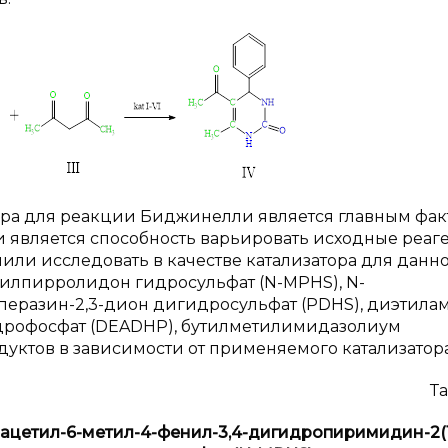
тора для реакции Биджинелли является главным фак
является способность варьировать исходные реаге
или исследовать в качестве катализатора для данн
илпирролидон гидросульфат (N-MPHS), N-
перазин-2,3-дион дигидросульфат (PDHS), диэтил
дрофосфат (DEADHP), бутилметилимидазолиум
дуктов в зависимости от применяемого катализатора
Та
-ацетил-6-метил-4-фенил-3,4-дигидропиримидин-2(