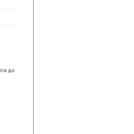
75
74
)
тся до