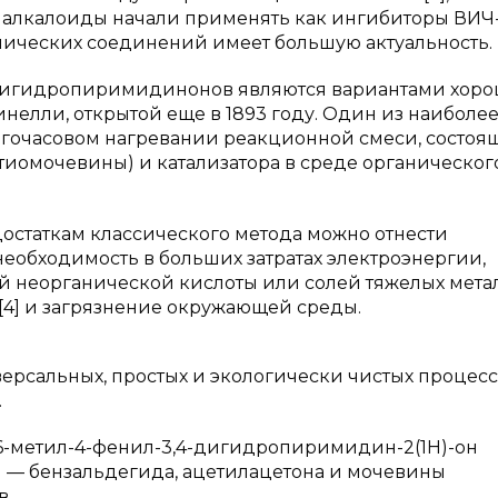
 алкалоиды начали применять как ингибиторы ВИЧ
клических соединений имеет большую актуальность.
 дигидропиримидинонов являются вариантами хор
елли, открытой еще в 1893 году. Один из наиболе
огочасовом нагревании реакционной смеси, состоя
(тиомочевины) и катализатора в среде органическог
остаткам классического метода можно отнести
необходимость в больших затратах электроэнергии,
й неорганической кислоты или солей тяжелых мета
) [4] и загрязнение окружающей среды.
версальных, простых и экологически чистых процесс
.
-6-метил-4-фенил-3,4-дигидропиримидин-2(1H)-он
 — бензальдегида, ацетилацетона и мочевины
в.