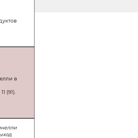
дуктов
елли в
 (91).
инелли
ыход