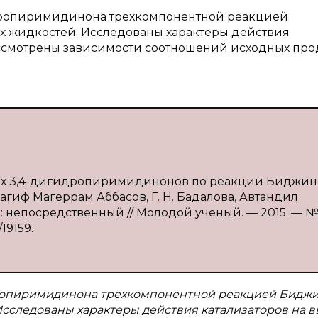
идропиримидинона трехкомпонентной реакцией
х жидкостей. Исследованы характеры действия
рассмотрены зависимости соотношений исходных про
ных 3,4-дигидропиримидинонов по реакции Биджин
гиф Магеррам Аббасов, Г. Н. Бадалова, Автандил
: непосредственный // Молодой ученый. — 2015. — № 11
19159.
дропиримидинона трехкомпонентной реакцией Бидж
Исследованы характеры действия катализаторов на в