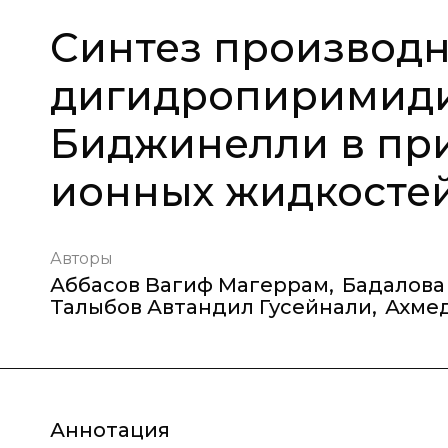
Синтез производн
дигидропиримиди
Биджинелли в пр
ионных жидкосте
Авторы
Аббасов Вагиф Магеррам
,
Бадалова
Талыбов Автандил Гусейнали
,
Ахме
Аннотация