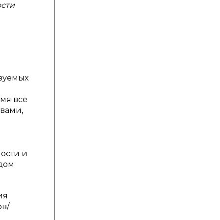
ости
ьзуемых
мя все
твами,
ности и
идом
ия
в/