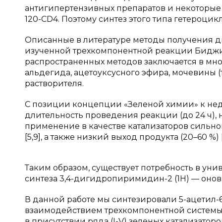
антигипертензивных препаратов и некоторые
120-CD4. Поэтому синтез этого типа гетероци
Описанные в литературе методы получения
изученной трехкомпонентной реакции Биджин
распространенных методов заключается в мн
альдегида, ацетоуксусного эфира, мочевины 
растворителя.
С позиции концепции «Зеленой химии» к нед
длительность проведения реакции (до 24 ч), 
применение в качестве катализаторов сильно
[5,9], а также низкий выход продукта (20–60 %
Таким образом, существует потребность в уни
синтеза 3,4-дигидропиримидин-2 (1H) — онов
В данной работе мы синтезировали 5-ацетил
взаимодействием трехкомпонентной системы
в присутствии ряда (I-V) зеленых катализаторо