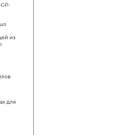
-GP-
ошо
е
щей из
о
ллов
ах для