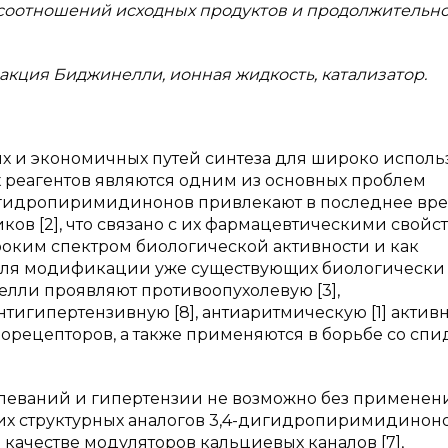
соотношений исходных продуктов и продолжительн
акция Биджинелли, ионная жидкость, катализатор.
ких и экономичных путей синтеза для широко испол
 реагентов являются одним из основных проблем
игидропиримидинонов привлекают в последнее вре
ов [2], что связано с их фармацевтическими свойс
ироким спектром биологической активности и как
ля модификации уже существующих биологически
лли проявляют противоопухолевую [3],
нтигипертензивную [8], антиаритмическую [1] актив
орецепторов, а также применяются в борьбе со сп
леваний и гипертензии не возможно без применен
их структурных аналогов 3,4-дигидропиримидиноно
 качестве модуляторов кальциевых каналов [7],