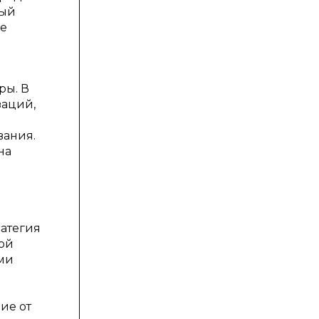
рый
ие
ры. В
заций,
вания.
на
ратегия
ой
ми
ие от