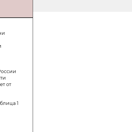
ни
и
.
России
сти
ет от
блица 1