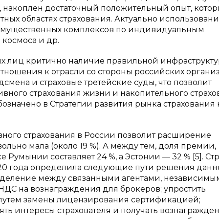
и, накоплен достаточный положительный опыт, кото
ных областях страхования. Актуально использован
 имущественных комплексов по индивидуальным
 космоса и др.
х лиц критично наличие правильной инфраструкту
отношения к отрасли со стороны российских органи
дсмена и страховые третейские суды, что позволит
ивного страхования жизни и накопительного страхо
означено в Стратегии развития рынка страхования 
вного страхования в России позволит расширение
ольно мала (около 19 %). А между тем, доля премии,
умынии составляет 24 %, а Эстонии — 32 % [5]. Ст
020 года определила следующие пути решения данн
азделение между связанными агентами, независимы
НДС на вознаграждения для брокеров; упростить
 путем замены лицензирования сертификацией;
ять интересы страхователя и получать вознагражден