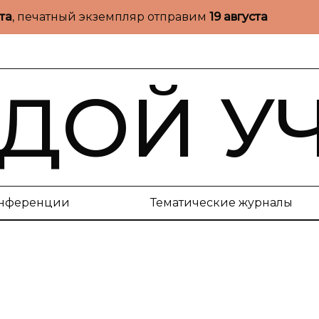
ста
, печатный экземпляр отправим
19 августа
ДОЙ У
нференции
Тематические журналы