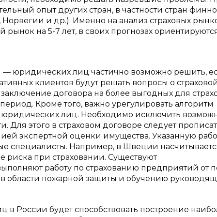
ельный опыт других стран, в частности стран финно
Норвегии и др.). Именно на анализ страховых рынко
 рынок на 5-7 лет, в своих прогнозах ориентируютс
й — юридических лиц частично возможно решить, е
тивных клиентов будут решать вопросы о страхово
т заключение договора на более выгодных для страх
период. Кроме того, важно урегулировать алгоритм
а юридических лиц. Необходимо исключить возмож
и. Для этого в страховом договоре следует прописа
нией экспертной оценки имущества. Указанную рабо
 специалисты. Например, в Швеции насчитываетс
 риска при страховании. Существуют
ыполняют работу по страхованию предприятий от п
 в области пожарной защиты и обучению руководящ
ц в России будет способствовать построение наибо