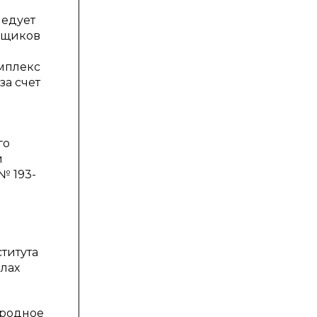
ледует
вщиков
мплекс
за счет
го
и
№ 193-
титута
лах
ародное