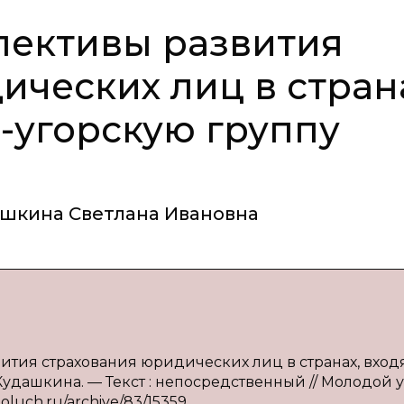
пективы развития
ических лиц в стран
-угорскую группу
шкина Светлана Ивановна
вития страхования юридических лиц в странах, вход
. Кудашкина. — Текст : непосредственный // Молодой 
moluch.ru/archive/83/15359.