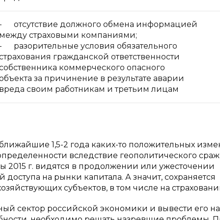
- отсутствие должного обмена информацией
между страховыми компаниями;
- разорительные условия обязательного
страхования гражданской ответственности
собственника коммерческого опасного
объекта за причинение в результате аварии
вреда своим работникам и третьим лицам
ближайшие 1,5-2 года каких-то положительных изм
еопределенности вследствие геополитического сра
зы 2015 г. видятся в продолжении или ужесточении
доступа на рынки капитала. А значит, сохраняется
зяйствующих субъектов, в том числе на страховании
ный сектор российской экономики и вывести его на
бности, необходимо решать назревшие проблемы. 