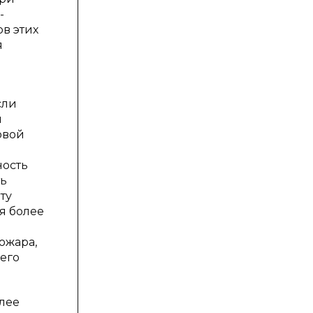
-
в этих
я
сли
й
овой
ность
ть
ту
я более
ожара,
его
лее