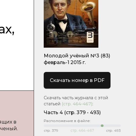
ах,
Молодой учёный №3 (83)
февраль-1 2015 г.
Скачать номер в PDF
Скачать часть журнала с этой
статьей
(стр.
464-467
)
:
Часть 4
(cтр. 379 - 493)
Расположение в файле:
ящих в
ученый.
стр.
379
стр.
464-467
стр.
493