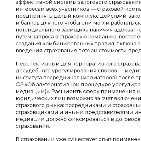
эффективной системы залогового страхования
интересам всех участников — страховой компа
предпринять целый комплекс действий: зако
и банков для того чтобы они могли работать 
потенциального заемщика наличия адекватно
путем запроса в страховую компанию; постепе
создания комбинированных правил, включающ
введения страхования потери стоимости пред
Перспективным для корпоративного страхова
досудебного урегулирования споров — медиац
института посредников (медиаторов) после пр
ФЗ «Об альтернативной процедуре урегулиро
медиации)». Расширить сферу применения ин
юридических лиц возможно за счет включени
страхового рынка: посредниками и страховщ
страховщиками и иными представителями инф
медиации должно фиксироваться в договоре 
страхования.
В страховании уже существует опыт применен