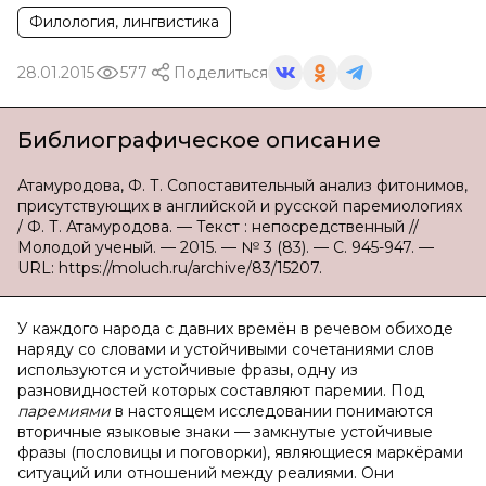
Филология, лингвистика
28.01.2015
577
Поделиться
Библиографическое описание
Атамуродова, Ф. Т. Сопоставительный анализ фитонимов,
присутствующих в английской и русской паремиологиях
/ Ф. Т. Атамуродова. — Текст : непосредственный //
Молодой ученый. — 2015. — № 3 (83). — С. 945-947. —
URL: https://moluch.ru/archive/83/15207.
У каждого народа с давних времён в речевом обиходе
наряду со словами и устойчивыми сочетаниями слов
используются и устойчивые фразы, одну из
разновидностей которых составляют паремии. Под
паремиями
в настоящем исследовании понимаются
вторичные языковые знаки — замкнутые устойчивые
фразы (пословицы и поговорки), являющиеся маркёрами
ситуаций или отношений между реалиями. Они