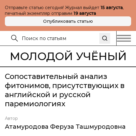
Отправьте статью сегодня! Журнал выйдет
15 августа
,
печатный экземпляр отправим
19 августа
Опубликовать статью
МОЛОДОЙ УЧЁНЫЙ
Сопоставительный анализ
фитонимов, присутствующих в
английской и русской
паремиологиях
Автор
Атамуродова Феруза Ташмуродовна