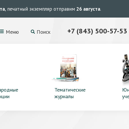
ста
, печатный экземпляр отправим
26 августа
.
+7 (843) 500-57-53
Меню
Поиск
ародные
Тематические
Юн
нции
журналы
уч