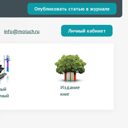
Опубликовать статью в журнале
Личный кабинет
info@moluch.ru
Издание
ый
книг
еный