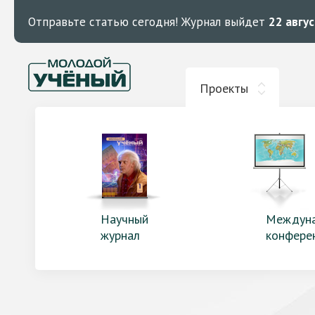
Отправьте статью сегодня!
Журнал выйдет
22 авгу
Проекты
Научный
Междун
журнал
конфере