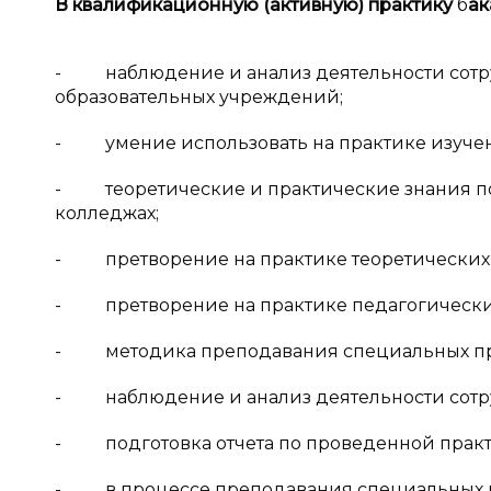
В квалификационную (активную)
практику
б
ак
- наблюдение и анализ деятельности сотр
образовательных учреждений;
- умение использовать на практике изуче
- теоретические и практические знания по
колледжах;
- претворение на практике теоретических 
- претворение на практике педагогических
- методика преподавания специальных пре
- наблюдение и анализ деятельности сотру
- подготовка отчета по проведенной практ
- в процессе преподавания специальных пр