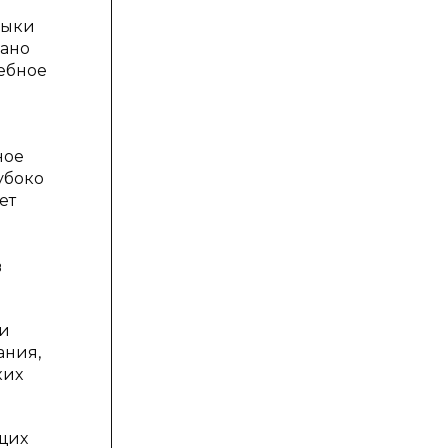
выки
зано
чебное
ное
убоко
ет
в
 и
ания,
ких
щих