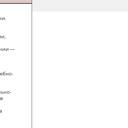
ни.
и,
ании —
ебно-
льно-
 в
а