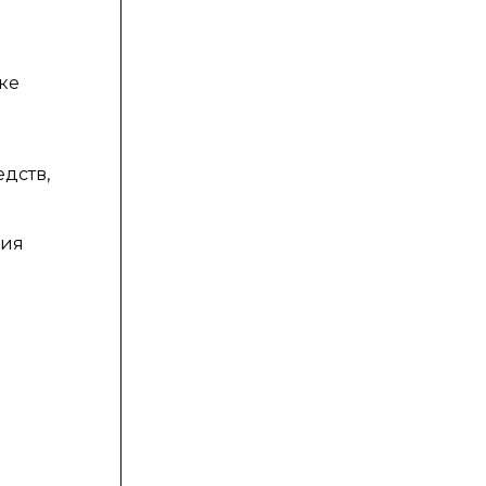
ке
дств,
ния