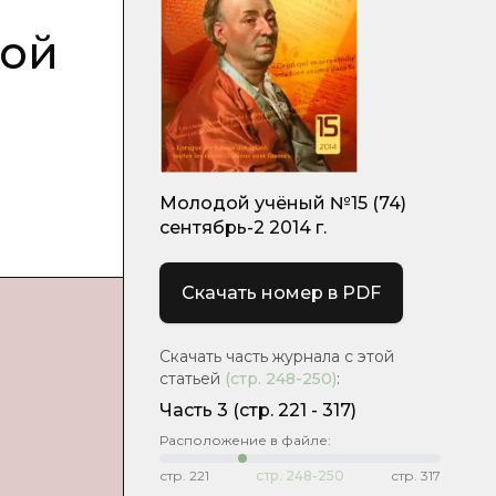
кой
Молодой учёный №15 (74)
сентябрь-2 2014 г.
Скачать номер в PDF
Скачать часть журнала с этой
статьей
(стр.
248-250
)
:
Часть 3
(cтр. 221 - 317)
Расположение в файле:
стр.
221
стр.
248-250
стр.
317