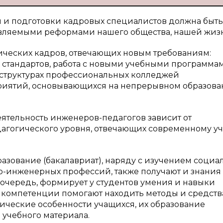
я и подготовки кадровых специалистов должна быть
твляемыми реформами нашего общества, нашей жиз
ических кадров, отвечающих новым требованиям:
 стандартов, работа с новыми учебными программам
 структурах профессиональных колледжей
риятий, основывающихся на непрерывном образов
ятельность инженеров-педагогов зависит от
агогического уровня, отвечающих современному уч
зование (бакалавриат), наряду с изучением социа
о-инженерных профессий, также получают и знания
ю очередь, формирует у студентов умения и навыки
 компетенции помогают находить методы и средств
ические особенности учащихся, их образование
 учебного материала.