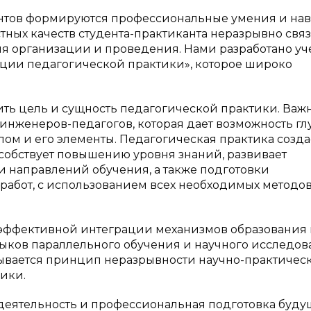
ентов формируются профессиональные умения и на
ных качеств студента-практиканта неразрывно свя
вня организации и проведения. Нами разработано у
ации педагогической практики», которое широко
ь цель и сущность педагогической практики. Важ
 инженеров-педагогов, которая дает возможность гл
лом и его элементы. Педагогическая практика созда
собствует повышению уровня знаний, развивает
 направлений обучения, а также подготовки
работ, с использованием всех необходимых методо
эффективной интеграции механизмов образования
ыков параллельного обучения и научного исследов
вывается принцип неразрывности научно-практичес
ики.
 деятельность и профессиональная подготовка буду