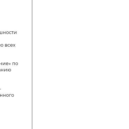
ешности
о всех
ние» по
жанию
-
енного