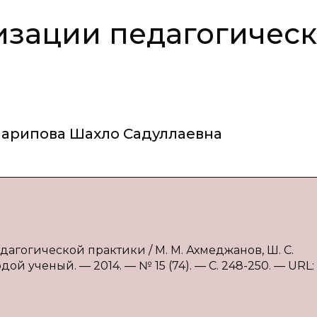
изации педагогичес
арипова Шахло Садуллаевна
агогической практики / М. М. Ахмеджанов, Ш. С.
ой ученый. — 2014. — № 15 (74). — С. 248-250. — URL: