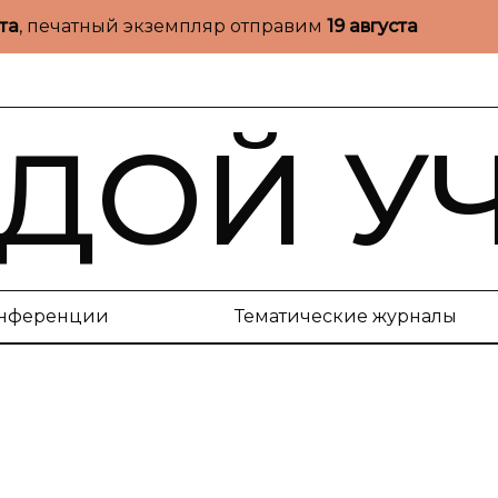
ста
, печатный экземпляр отправим
19 августа
ДОЙ У
нференции
Тематические журналы