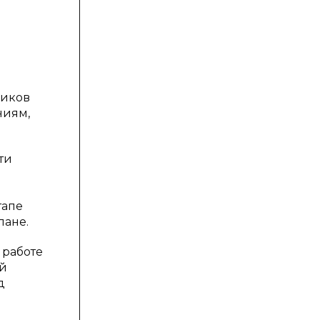
ников
ниям,
ти
тапе
лане.
 работе
ой
д