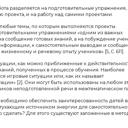
бота разделяется на подготовительные упражнения,
 проекта, и на работу над самими проектами.
любые темы, по которым выполняются проекты.
одготовительными упражнениями «одним из важных
е на сообщение готовых знаний, а на побуждение уче
информации, к самостоятельным выводам и сообще
 жизненному и речевому опыту учеников» [5, С. 611].
итуации, как можно приближенные к действительнос
ний, полученных в процессе обучения. Наиболее
ся игровые ситуации или, как их называет
уации» [2]. Они могут быть использованы на любом э
ников неподготовленной речи в межтематическом п
еобходимо обеспечить заинтересованность детей в
затухающим источником энергии для самостоятельн
то сделать? Для этого существуют заложенные в мето