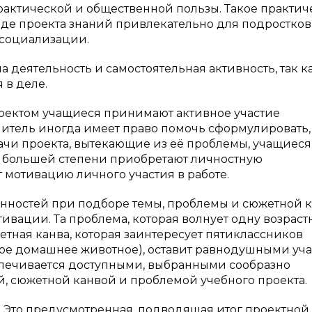
рактической и общественной пользы. Такое практич
е проекта знаний привлекательно для подростков
 социализации.
а деятельность и самостоятельная активность, так к
 в деле.
проектом учащиеся принимают активное участие
учитель иногда имеет право помочь сформулировать,
ачи проекта, вытекающие из её проблемы, учащиеся
ё большей степени приобретают личностную
т мотивацию личного участия в работе.
бенностей при подборе темы, проблемы и сюжетной 
ивации. Та проблема, которая волнует одну возрас
жетная канва, которая заинтересует пятиклассников
ое домашнее животное), оставит равнодушными уч
еспечивается доступными, выбранными сообразно
й, сюжетной канвой и проблемой учебного проекта.
в. Это предусмотренная, подводящая итог проектной