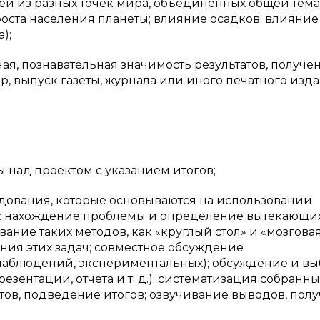
й из разных точек мира, объединенных общей тема
ста населения планеты; влияние осадков; влияние
);
я, познавательная значимость результатов, получе
, выпуск газеты, журнала или иного печатного изд
над проектом с указанием итогов;
вания, которые основываются на использовании
: нахождение проблемы и определение вытекающи
ание таких методов, как «круглый стол» и «мозгова
ния этих задач; совместное обсуждение
 наблюдений, экспериментальных); обсуждение и в
езентации, отчета и т. д.); систематизация собранны
атов, подведение итогов; озвучивание выводов, пол