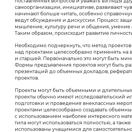
поставленных вопросов и уважать взгляды др
самоорганизации, инициативе, развивают чув
начинают больше читать, особенно справочну
ведут обсуждения и дискуссии. Процесс защ
мышление, культуру речи и общения, умение 
Таким образом, происходит развитие личности 
Необходимо подчеркнуть, что метод проектов 
над проектами целесообразно применять на в
и старшей. Первоначально это могут быть мин
Формы предъявления проектов могут быть раз
презентаций до объемных докладов, реферат
проектов.
Проекты могут быть объемными и длительным
проекты обычно имеют исследовательский и
подготовки и проведения внеклассных меропр
проектами целесообразно создавать объемны
с использованием наиболее интересного мат
типа могут использоваться полностью, а такж
использованы учащимися для самостоятельной