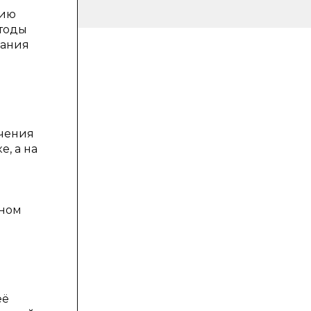
нию
етоды
вания
учения
, а на
нном
её