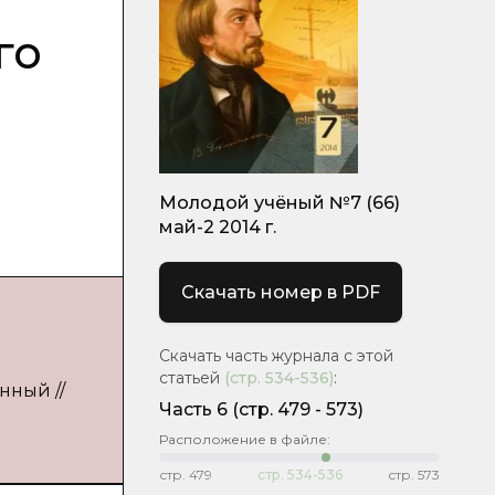
го
Молодой учёный №7 (66)
май-2 2014 г.
Скачать номер в PDF
Скачать часть журнала с этой
статьей
(стр.
534-536
)
:
нный //
Часть 6
(cтр. 479 - 573)
Расположение в файле:
стр.
479
стр.
534-536
стр.
573