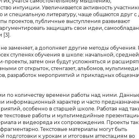
угих, учатся самостоятельному мышлению,
ство интуиции. Увеличивается активность участник
ю и специальную литературу, чаще общаются друг с 
иты проектов, публичные выступления развивают
аргументировать защищать свои идеи, самообладан
[3].
не заменяет, а дополняет другие методы обучения. 
сех ступенях обучения в школе: начальной, средней
и-проекты, затем они будут усложняться и расширят
ными от открыток, стенгазет, альбомов, мультимед
ов, разработок мероприятий и прикладных общезн
и по количеству времени работы над ними. Данны
ли информационный характер и часто предназначе
иятий, особенно в старшей школе. Работая над та
е текстовые работы и мультимедийные презентаци
ериала и видеоряда их сопровождения. Проекты так
е фрагментарно. Текстовые материалы могут быть
 подготовки к урокам и итоговым аттестациям во