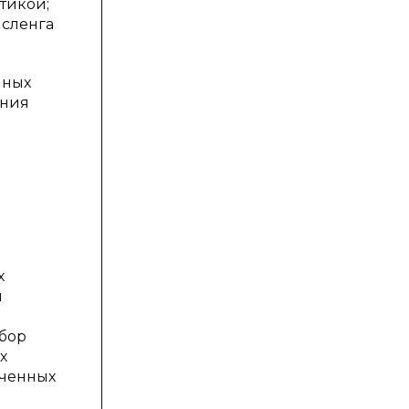
тикой;
 сленга
нных
ания
х
я
ыбор
х
ученных