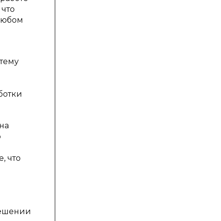
 что
 любом
тему
ботки
 на
о
, что
решении