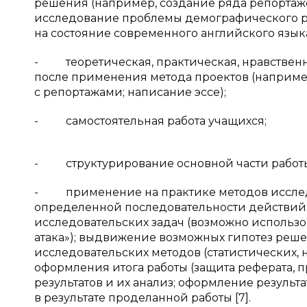
решения (например, создание ряда репортаже
исследование проблемы демографического ро
на состояние современного английского языка
- теоретическая, практическая, нравственна
после применения метода проектов (например
с репортажами; написание эссе);
- самостоятельная работа учащихся;
- структурирование основной части работы 
- применение на практике методов исследо
определенной последовательности действий
исследовательских задач (возможно использов
атака»); выдвижение возможных гипотез реше
исследовательских методов (статистических,
оформления итога работы (защита реферата, пр
результатов и их анализ; оформление результ
в результате проделанной работы [7].