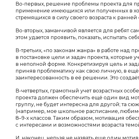
Во-первых, решение проблемы проекта для п
применение имеющихся или полученных в ход
стремящихся в силу своего возраста к ранней
Во-вторых, заманчивой является для ребят сам
этом удается проявить, показать, испытать себя
В-третьих, «по законам жанра» в работе над 
в постановке цели и задач проекта, которые 
в неполной форме. Конкретизируя цель и зад
приняв проблематику как свою личную, в ещ
заинтересованность в её решении. Это создаё
В-четвертых, грамотный учет возрастных осо
проекта должен обеспечить ещё один вид мот
группу, не будет интересна для другой; та сю
(например, мое школьное расписание, любим
8–9-х классов. Таким образом, мотивация об
с интересами и возможностями возраста темо
И, наконец, нельзя не назвать еще один моти