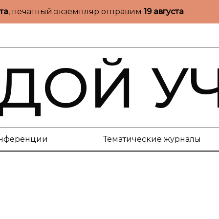
ста
, печатный экземпляр отправим
19 августа
ДОЙ У
нференции
Тематические журналы