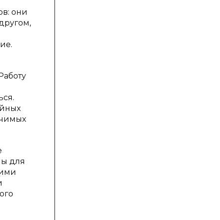
ов: они
другом,
ие.
Работу
ься.
ийных
ачимых
е
ны для
кими
и
ого