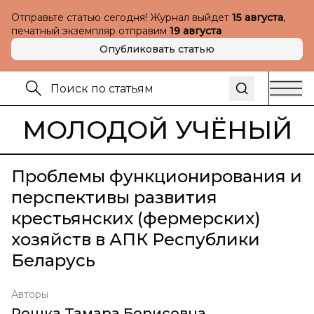
Отправьте статью сегодня! Журнал выйдет
15 августа
,
печатный экземпляр отправим
19 августа
Опубликовать статью
МОЛОДОЙ УЧЁНЫЙ
Проблемы функционирования и
перспективы развития
крестьянских (фермерских)
хозяйств в АПК Республики
Беларусь
Авторы
Рошка Тамара Борисовна
,