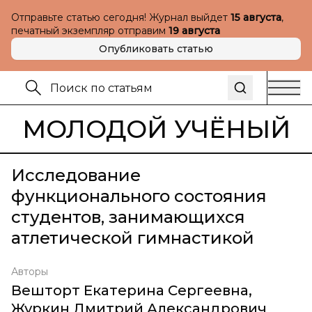
Отправьте статью сегодня! Журнал выйдет
15 августа
,
печатный экземпляр отправим
19 августа
Опубликовать статью
МОЛОДОЙ УЧЁНЫЙ
Исследование
функционального состояния
студентов, занимающихся
атлетической гимнастикой
Авторы
Вешторт Екатерина Сергеевна
,
Журкин Дмитрий Александрович