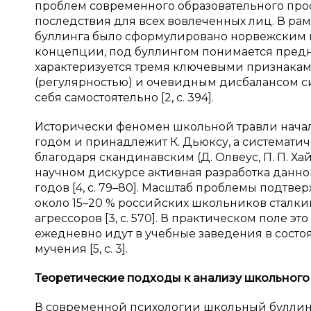
проблем современного образовательного про
последствия для всех вовлеченных лиц. В ра
буллинга было сформулировано норвежским ис
концепции, под буллингом понимается предн
характеризуется тремя ключевыми признакам
(регулярностью) и очевидным дисбалансом сил
себя самостоятельно [2, с. 394].
Исторически феномен школьной травли начал 
годом и принадлежит К. Дьюксу, а системат
благодаря скандинавским (Д. Олвеус, П. П. Х
научном дискурсе активная разработка данно
годов [4, с. 79–80]. Масштаб проблемы подтв
около 15–20 % российских школьников сталкив
агрессоров [3, с. 570]. В практическом поле э
ежедневно идут в учебные заведения в состо
мучения [5, с. 3].
Теоретические подходы к
анализу школьного
В современной психологии школьный буллин