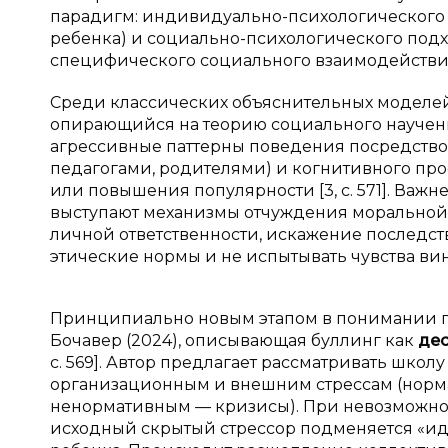
парадигм: индивидуально-психологического 
ребенка) и социально-психологического подх
специфического социального взаимодействия) [
Среди классических объяснительных моделе
опирающийся на теорию социального научения
агрессивные паттерны поведения посредств
педагогами, родителями) и когнитивного пр
или повышения популярности [3, с. 571]. Ва
выступают механизмы отчуждения моральной 
личной ответственности, искажение последс
этические нормы и не испытывать чувства вины [
Принципиально новым этапом в понимании пр
Бочавер (2024), описывающая буллинг как
дес
с. 569]. Автор предлагает рассматривать шко
организационным и внешним стрессам (норма
ненормативным — кризисы). При невозможнос
исходный скрытый стрессор подменяется «и