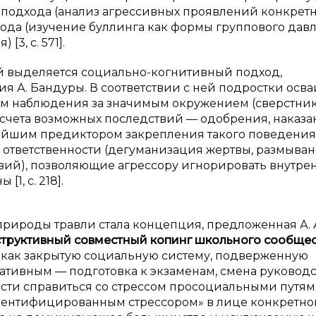
подхода (анализ агрессивных проявлений конкрет
ода (изучение буллинга как формы группового дав
3, с. 571].
й выделяется социально-когнитивный подход,
 А. Бандуры. В соответствии с ней подростки осв
ом наблюдения за значимым окружением (сверстни
осчета возможных последствий — одобрения, наказа
жнейшим предиктором закрепления такого поведения
ответственности (дегуманизация жертвы, размыва
твий), позволяющие агрессору игнорировать внутре
1, с. 218].
ироды травли стала концепция, предложенная А. 
труктивный совместный копинг школьного сообще
лу как закрытую социальную систему, подверженную
тивным — подготовка к экзаменам, смена руководст
ти справиться со стрессом просоциальными путям
дентифицированным стрессором» в лице конкретно