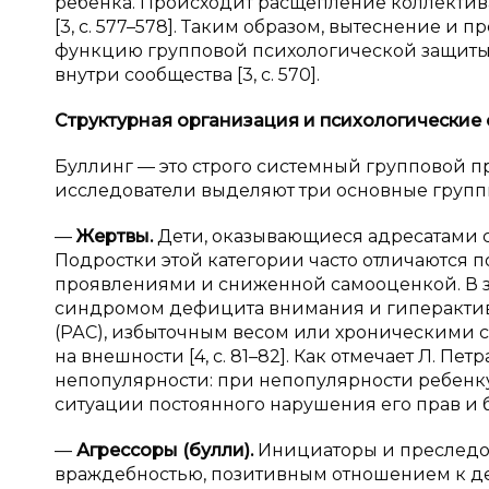
ребенка. Происходит расщепление коллекти
[3, с. 577–578]. Таким образом, вытеснение и
функцию групповой психологической защиты
внутри сообщества [3, с. 570].
Структурная организация и
психологические 
Буллинг — это строго системный групповой
исследователи выделяют три основные групп
—
Жертвы.
Дети, оказывающиеся адресатами си
Подростки этой категории часто отличаются
проявлениями и сниженной самооценкой. В з
синдромом дефицита внимания и гиперактивн
(РАС), избыточным весом или хроническими
на внешности [4, с. 81–82]. Как отмечает Л. П
непопулярности: при непопулярности ребенку 
ситуации постоянного нарушения его прав и без
—
Агрессоры (булли).
Инициаторы и преследов
враждебностью, позитивным отношением к де