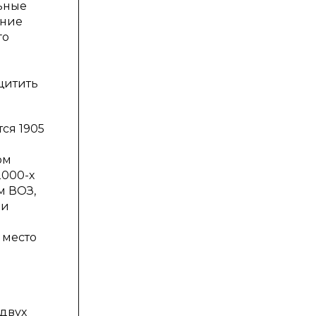
ьные
ение
го
щитить
ся 1905
ом
2000-х
м ВОЗ,
ли
 место
двух