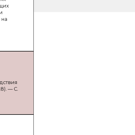
ющих
и
 на
едствия
). — С.