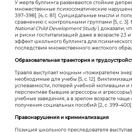
У жертв буллинга развиваются стойкие депре
множественные психосоматические нарушения: 
397–398]; [4, с. 81]. Суицидальные мысли и п
сравнению с контрольными группами [5, с. 
National Child Development Study
) доказали, 
и риски госпитализаций даже в возрасте 23 и 5
эффект школьного буллинга для психического
последствия множественного жестокого обращен
Образовательная траектория и
трудоустройс
Травля выступает мощным «пожирателем энер
необходимые для учебы [5, с. 12]. Виктимиз
успеваемости, потерей учебной мотивации и про
перспективе бывшие агрессоры и агрессоры
учебные заведения, а в зрелом возрасте чащ
получения социальных пособий [2, с. 399–400]
Правонарушения и
криминализация
Позиция школьного преследователя выступае