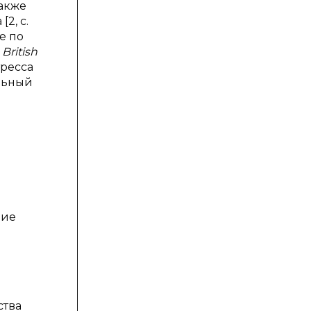
также
2, с.
е по
(
British
тресса
ельный
и
шие
ства