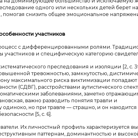
ва на доминирующее большинство и исключаемую ж
 преследование одного или нескольких детей берет на
, помогая снизить общее эмоциональное напряжен
особенности участников
 процесс с дифференцированными ролями. Традици
ы участников и специфическую категорию свидете
стематического преследования и изоляции [2, с. 39
 повышенной тревожностью, замкнутостью, дистими
ону максимального риска виктимизации попадают 
ости (СДВГ), расстройствами аутистического спек
 соматическими заболеваниями, заметно отражающ
етрановская, важно разводить понятия травли и
одиноко, но при травле — страшно, и он находится
опасности [5, с. 6].
атели. Их личностный профиль характеризуется в
структивным паттернам, доминантностью и высоко