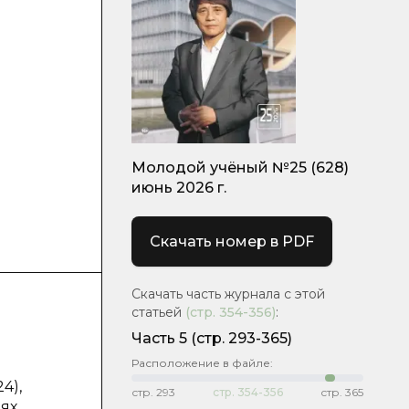
Молодой учёный №25 (628)
июнь 2026 г.
Скачать номер в PDF
Скачать часть журнала с этой
статьей
(стр.
354-356
)
:
Часть 5
(стр. 293-365)
Расположение в файле:
4),
стр.
293
стр.
354-356
стр.
365
ях