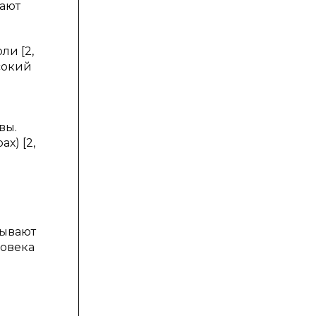
нают
ли [2,
сокий
вы.
х) [2,
тывают
ловека