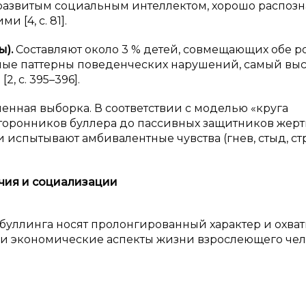
 развитым социальным интеллектом, хорошо распоз
[4, с. 81].
ы).
Составляют около 3 % детей, совмещающих обе ро
анные паттерны поведенческих нарушений, самый вы
, с. 395–396].
енная выборка. В соответствии с моделью «круга
сторонников буллера до пассивных защитников жерт
 испытывают амбивалентные чувства (гнев, стыд, стра
чия и
социализации
 буллинга носят пролонгированный характер и охва
 и экономические аспекты жизни взрослеющего че