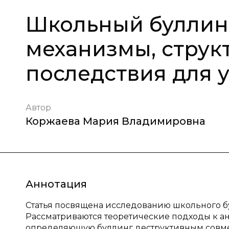
Школьный буллинг
механизмы, струк
последствия для 
Автор
Коржаева Мария Владимировна
Аннотация
Статья посвящена исследованию школьного б
Рассматриваются теоретические подходы к ана
определяющую буллинг деструктивным совме