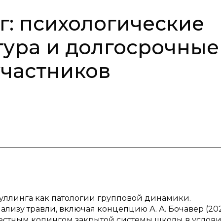
: психологические
тура и долгосрочные
участников
уллинга как патологии групповой динамики.
лизу травли, включая концепцию А. А. Бочавер (202
стным копингом закрытой системы школы в услови