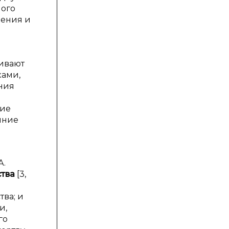
ного
ления и
аивают
ками,
ния
ние
нние
А.
ства
[3,
ва; и
и,
го