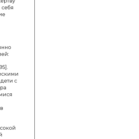
ертву
 себя
ие
онно
лей:
5].
ческими
дети с
тра
имися
 в
ысокой
й