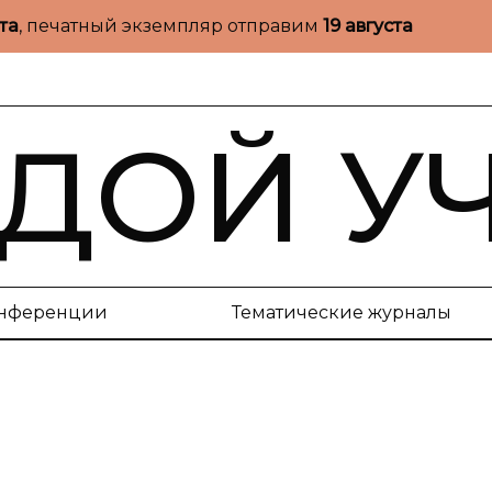
ста
, печатный экземпляр отправим
19 августа
ДОЙ У
нференции
Тематические журналы