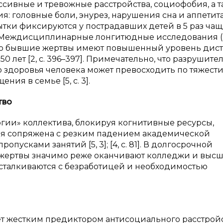
ссивные и тревожные расстройства, социофобия, а 
головные боли, энурез, нарушения сна и аппетита [
опытки фиксируются у пострадавших детей в 5 раз чащ
3]. Междисциплинарные лонгитюдные исследования 
что бывшие жертвы имеют повышенный уровень дис
0 лет [2, с. 396–397]. Примечательно, что разрушит
 здоровья человека может превосходить по тяжест
ия в семье [5, с. 3].
тво
гии» коллектива, блокируя когнитивные ресурсы,
ация сопряжена с резким падением академической
пусками занятий [5, 3]; [4, с. 81]. В долгосрочной
/жертвы значимо реже оканчивают колледжи и выс
е сталкиваются с безработицей и необходимостью
.
т жестким предиктором антисоциального расстрой