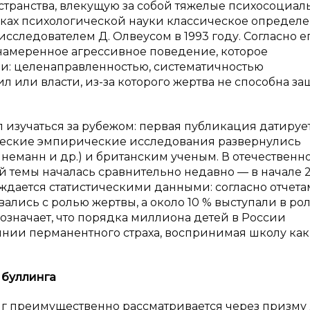
странства, влекущую за собой тяжелые психосоциал
мках психологической науки классическое определ
следователем Д. Олвеусом в 1993 году. Согласно е
амеренное агрессивное поведение, которое
и: целенаправленностью, систематичностью
 или власти, из-за которого жертва не способна за
изучаться за рубежом: первая публикация датирует
ические эмпирические исследования развернулись
айнеманн и др.) и британским ученым. В отечественн
й темы началась сравнительно недавно — в начале 
ерждается статистическими данными: согласно отчета
ались с ролью жертвы, а около 10 % выступали в ро
то означает, что порядка миллиона детей в России
янии перманентного страха, воспринимая школу как
 буллинга
г преимущественно рассматривается через призму 