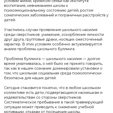
условий жизни, кризисом семьи как института
воспитания, невниманием школы к
психоэмоциональному состоянию детей, ростом
соматических заболеваний и пограничных расстройств у
детей.
Участились случаи проявления школьного насилия
среди сверстников: унижение, оскорбление личности
друг друга, групповые драки, носящих ожесточенный
характер. В этих условиях особенно актуализируется
анализ проблемы школьного буллинга.
Проблема буллинга — школьного насилия — долгое
время умалчивалась, о ней было не принято говорить,
так как в нашем сознание доминировали установки о
том, что школьная социальная среда психологически
безопасна для наших детей.
Сегодня становится понятно, что в любом школьном
коллективе есть дети, подвергающиеся насмешкам и
издевательствам со стороны сверстников.
Систематическое пребывание в такой травмирующей
ситуации может приводить к снижению учебной
мотивации, отказам от посещения школы,