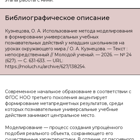
этапы работы с ними.
Библиографическое описание
Кузнецова, О. А. Использование метода моделирования
в формировании универсальных учебных
познавательных действий у младших школьников на
уроках окружающего мира / О. А. Кузнецова. — Текст :
непосредственный // Молодой ученый. — 2026. — № 24
(627). — С. 631-633. — URL:
https://moluch.ru/archive/627/138254.
Современное начальное образование в соответствии с
ФГОС НОО третьего поколения акцентирует
формирование метапредметных результатов, среди
которых познавательные универсальные учебные
действия занимают центральное место.
Моделирование — процесс создания упрощённого
подобия реального объекта, сохраняющего его
существенные характеристики. В отличие от пассивного