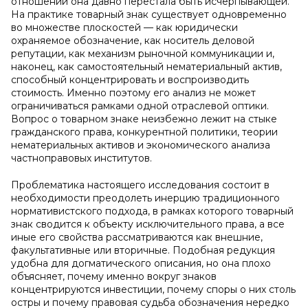
отношении она давно перестала быть исчерпывающей.
На практике товарный знак существует одновременно
во множестве плоскостей — как юридически
охраняемое обозначение, как носитель деловой
репутации, как механизм рыночной коммуникации и,
наконец, как самостоятельный нематериальный актив,
способный концентрировать и воспроизводить
стоимость. Именно поэтому его анализ не может
ограничиваться рамками одной отраслевой оптики.
Вопрос о товарном знаке неизбежно лежит на стыке
гражданского права, конкурентной политики, теории
нематериальных активов и экономического анализа
частноправовых институтов.
Проблематика настоящего исследования состоит в
необходимости преодолеть инерцию традиционного
нормативистского подхода, в рамках которого товарный
знак сводится к объекту исключительного права, а все
иные его свойства рассматриваются как внешние,
факультативные или вторичные. Подобная редукция
удобна для догматического описания, но она плохо
объясняет, почему именно вокруг знаков
концентрируются инвестиции, почему споры о них столь
остры и почему правовая судьба обозначения нередко