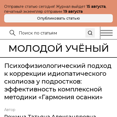
Отправьте статью сегодня! Журнал выйдет
15 августа
,
печатный экземпляр отправим
19 августа
Опубликовать статью
МОЛОДОЙ УЧЁНЫЙ
Психофизиологический подход
к коррекции идиопатического
сколиоза у подростков:
эффективность комплексной
методики «Гармония осанки»
Автор
Рожина Татьяна Александровна