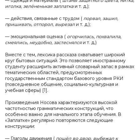
— одежда и материалы (
штаны защитного цвета, нитка,
иголка, зелёненькая заплатка
и т. д.);
— действия, связанные с трудом (
порвал, зашил,
пришивать, отпорол, вырезал
и т. д.);
— эмоциональная оценка (
огорчилась, похвалила,
смеялись, неудобно, застеснялся
и т. д.)
Вместе с тем, лексика рассказа охватывает широкий
круг бытовых ситуаций. Это позволяет иностранному
студенту расширить активный словарный запас в рамках
тематических областей, предусмотренных
государственным стандартом базового уровня РКИ
(повседневное общение, социально-культурная и
учебная сферы) [1].
Произведения Носова характеризуются высокой
частотностью грамматических конструкций, что
особенно важно для начального этапа обучения. В
«Заплатке» регулярно повторяются следующие
конструкции:
— Глаголы движения (
пошёл во двор, выбежал к