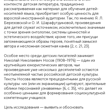
контексте детская литература, традиционно
рассматриваемая как материал для обучения детей-
носителей языка, приобретает особую ценность для
взрослой иностранной аудитории. Так, по мнению Я. Л.
Березовской и О. И. Шарафутдиновой, произведения
для детей служат источником, исключительно значимым
с точки зрения онтологии, системы ценностей и
эстетического воздействия; кроме того, им присущи
запоминающиеся образы героев, понятный замысел
автора и несложная сюжетная канва [2, с. 21, 23].
Особое место среди детских писателей занимает
Николай Николаевич Носов (1908–1976) — один из
крупнейших юмористических авторов, чьи
произведения уже несколько десятилетий остаются
неотъемлемой частью российской детской культуры.
Тексты Носова являются прецедентными для русской
культуры: «их (или их экранизации) цитируют, зрительные
облики персонажей узнаваемы» [6, с. 35], что делает их
особенно ценными для формирования социокультурной
компетенции учащихся.
Цель исследования — выявить и обосновать