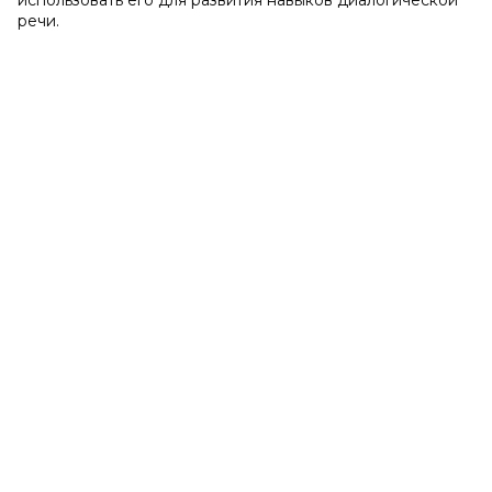
использовать его для развития навыков диалогической
речи.