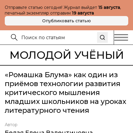
Отправьте статью сегодня! Журнал выйдет
15 августа
,
печатный экземпляр отправим
19 августа
Опубликовать статью
МОЛОДОЙ УЧЁНЫЙ
«Ромашка Блума» как один из
приёмов технологии развития
критического мышления
младших школьников на уроках
литературного чтения
Автор
Белая Елена Валентиновна