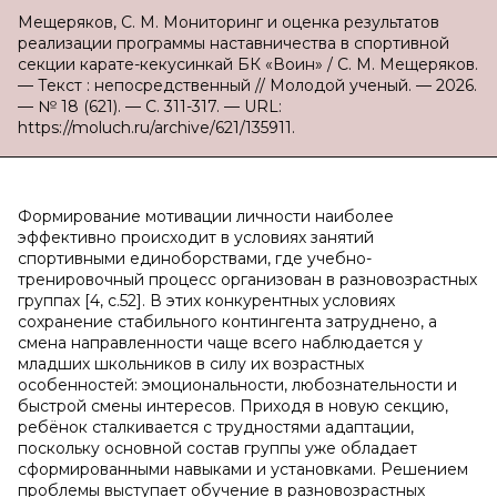
Мещеряков, С. М. Мониторинг и оценка результатов
реализации программы наставничества в спортивной
секции карате-кекусинкай БК «Воин» / С. М. Мещеряков.
— Текст : непосредственный // Молодой ученый. — 2026.
— № 18 (621). — С. 311-317. — URL:
https://moluch.ru/archive/621/135911.
Формирование мотивации личности наиболее
эффективно происходит в условиях занятий
спортивными единоборствами, где учебно-
тренировочный процесс организован в разновозрастных
группах [4, c.52]. В этих конкурентных условиях
сохранение стабильного контингента затруднено, а
смена направленности чаще всего наблюдается у
младших школьников в силу их возрастных
особенностей: эмоциональности, любознательности и
быстрой смены интересов. Приходя в новую секцию,
ребёнок сталкивается с трудностями адаптации,
поскольку основной состав группы уже обладает
сформированными навыками и установками. Решением
проблемы выступает обучение в разновозрастных