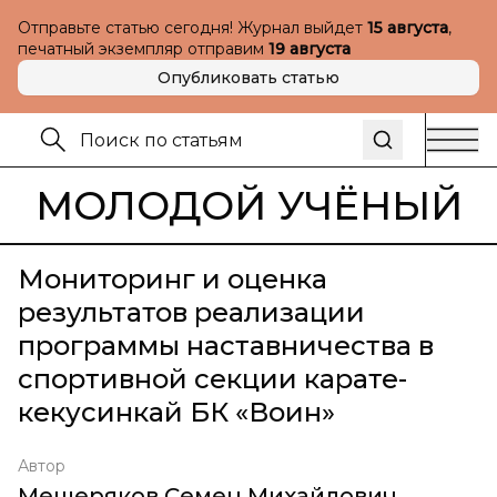
Отправьте статью сегодня! Журнал выйдет
15 августа
,
печатный экземпляр отправим
19 августа
Опубликовать статью
МОЛОДОЙ УЧЁНЫЙ
Мониторинг и оценка
результатов реализации
программы наставничества в
спортивной секции карате-
кекусинкай БК «Воин»
Автор
Мещеряков Семен Михайлович