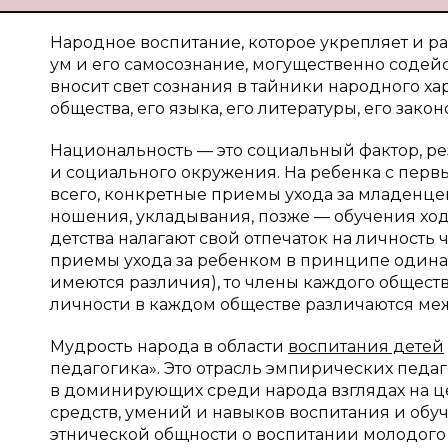
Народное воспитание, которое укрепляет и раз
ум и его самосознание, могущественно содей
вносит свет сознания в тайники народного ха
общества, его языка, его литературы, его закон
Национальность — это социальный фактор, ре
и социального окружения. На ребенка с перв
всего, конкретные приемы ухода за младенце
ношения, укладывания, позже — обучения ходь
детства налагают свой отпечаток на личность 
приемы ухода за ребенком в принципе одина
имеются различия), то члены каждого общест
личности в каждом обществе различаются меж
Мудрость народа в области
воспитания детей
педагогика». Это отрасль эмпирических педа
в доминирующих среди народа взглядах на ц
средств, умений и навыков воспитания и обу
этнической общности о воспитании молодого 