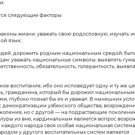
и.
тся следующие факторы:
 законы жизни; уважать свою родословную; изучать 
ной язык;
людей; дорожить родным национальным средой; быт
ам; уважать национальные символы; выявлять гума
етственность, обязательность, толерантность; выявл
ое воспитание, ибо оно исповедует одну и ту же ц
ть, гражданина, который бы дорожил национальны
, глубоко познал бы их и уважал. В нынешних усло
сс демократизации узбекского общества, возрожден
коления, но с другой — на подрастающие поколени
ьтуры из вне, кардинальным является вопрос возро
 каждого народа своя особая национальная система
ародом у другого воспитательных систем является