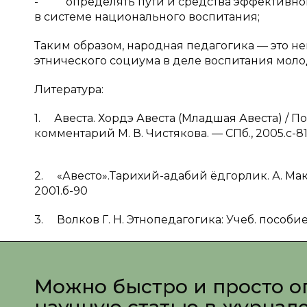
- определять пути и средства эффективно
в системе национального воспитания;
Таким образом, народная педагогика — это 
этнического социума в деле воспитания моло
Литература:
1. Авеста. Хордэ Авеста (Младшая Авеста) / П
комментарий М. В. Чистякова. — СПб., 2005.с-8
2. «Авесто».Тарихий-адабий ёдгорлик. А. Маҳ
2001.б-90
3. Волков Г. Н. Этнопедагогика: Учеб. пособие 
Можно быстро и просто о