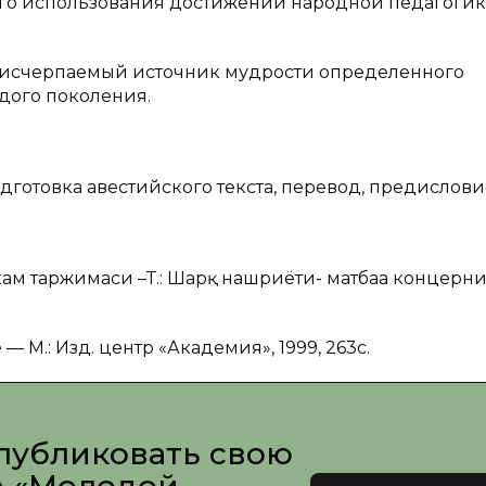
го использования достижений народной педагоги
неисчерпаемый источник мудрости определенного
дого поколения.
одготовка авестийского текста, перевод, предислови
1
кам таржимаси –Т.: Шарқ нашриёти- матбаа концерни
— М.: Изд. центр «Академия», 1999, 263с.
публиковать свою