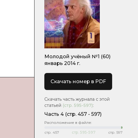
Молодой учёный №1 (60)
январь 2014 г.
Скачать номер в PDF
Скачать часть журнала с этой
статьей
(стр.
595-597
)
:
Часть 4
(cтр. 457 - 597)
Расположение в файле:
стр.
457
стр.
595-597
стр.
597