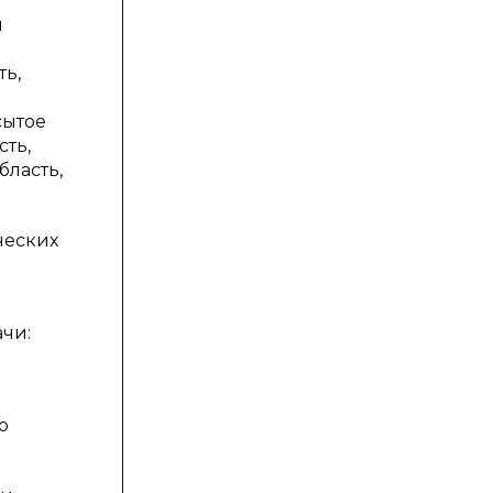
и
ть,
сытое
сть,
бласть,
ческих
чи:
о