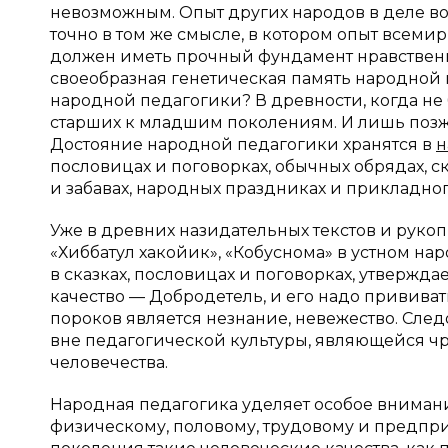
невозможным. Опыт других народов в деле во
точно в том же смысле, в котором опыт всем
должен иметь прочный фундамент нравственн
своеобразная генетическая память народной 
народной педагогики? В древности, когда не 
старших к младшим поколениям. И лишь позж
Достояние народной педагогики хранятся в
н
пословицах и поговорках, обычных обрядах, ск
и забавах, народных праздниках и прикладног
Уже в древних назидательных текстов и рукоп
«Хиббатул хакойик», «Кобуснома» в устном на
в сказках, пословицах и поговорках, утвержда
качество — Добродетель, и его надо привива
пороков является незнание, невежество. Сле
вне педагогической культуры, являющейся ч
человечества.
Народная педагогика уделяет особое внимани
физическому, половому, трудовому и предпр