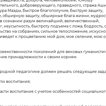
правдивость, доброта, человеколюбие
:
”Юношу
тельного, доброверующего, праведного, стража Аш
хура Мазды, быстрое благополучие, быструю защиту,
, обширную защиту, обширные блага жизни, мудрос
и в сознании разум величайший, величественный,
г, неусыпность, быстроту подъема с ложа, бодрость, 
ьство на собраниях, сильное телосложение, искусно
риведет к процветанию мой дом, мое селение, мою о
реемственности поколений для вековых гуманисти
ание принадлежности к своим корням.
народной педагогике должен решать следующие зада
ти воспитания;
сти воспитания с учетом особенностей социальног