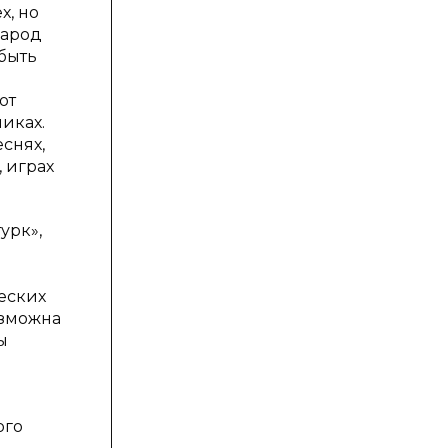
х, но
народ
быть
от
иках.
еснях,
 играх
урк»,
еских
озможна
ы
ого