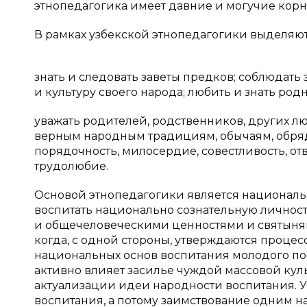
этнопедагогика имеет давние и могучие корн
В рамках узбекской этнопедагогики выделяю
знать и следовать заветы предков; соблюдать
и культуру своего народа; любить и знать род
уважать родителей, родственников, других 
верным народным традициям, обычаям, обряд
порядочность, милосердие, совестливость, отв
трудолюбие.
Основой этнопедагогики является национальн
воспитать национально сознательную личнос
и общечеловеческими ценностями и святынями
когда, с одной стороны, утверждаются проце
национальных основ воспитания молодого по
активно влияет засилье чуждой массовой кул
актуализации идеи народности воспитания. У
воспитания, а потому заимствование одним н