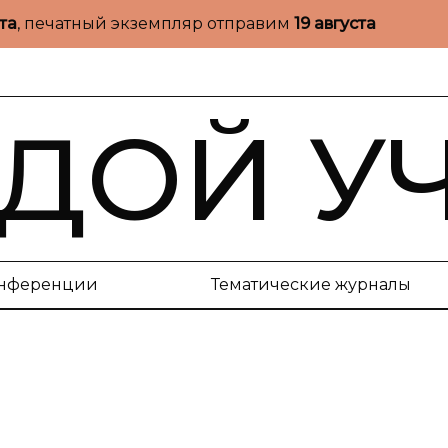
ста
, печатный экземпляр отправим
19 августа
ДОЙ У
нференции
Тематические журналы