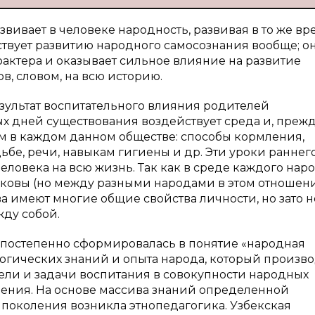
вивает в человеке народность, развивая в то же вр
ствует развитию народного самосознания вообще; о
рактера и оказывает сильное влияние на развитие
ов, словом, на всю историю.
зультат воспитательного влияния родителей
ых дней существования воздействует среда и, преж
м в каждом данном обществе: способы кормления,
бе, речи, навыкам гигиены и др. Эти уроки раннег
человека на всю жизнь. Так как в среде каждого нар
ковы (но между разными народами в этом отношен
ва имеют многие общие свойства личности, но зато 
ду собой.
постепенно сформировалась в понятие «народная
гогических знаний и опыта народа, который произв
ели и задачи воспитания в совокупности народных
чения. На основе массива знаний определенной
поколения возникла этнопедагогика. Узбекская