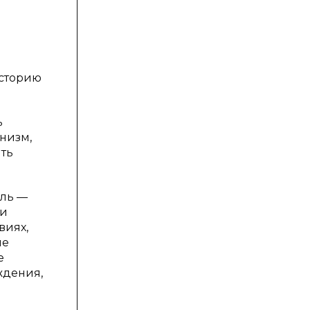
историю
ь
низм,
ять
ель —
ми
виях,
ие
е
ждения,