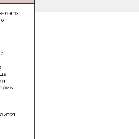
емя его
но
де
о
ода
ии
нормы
одится