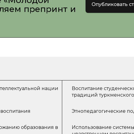
е «Молодой
Опубликовать с
вляем препринт и
теллектуальной нации
Воспитание студенческ
традиций туркменского
 воспитания
Этнопедагогические по
ержанию образования в
Использование системы
нравственном воспитан