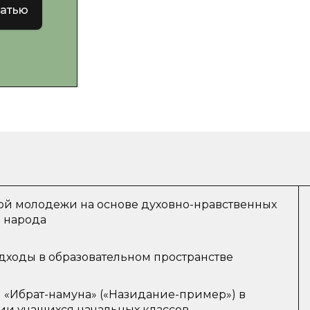
татью
ой молодежи на основе духовно-нравственных
 народа
дходы в образовательном пространстве
 «Ибрат-намуна» («Назидание-пример») в
ии учащихся начальных классов