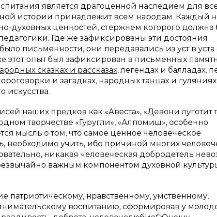
спитания является драгоценной наследием для все
ирной истории принадлежит всем народам. Каждый 
о-духовных ценностей, стержнем которого должна 
педагогики. Где же зафиксированы эти достояния
было письменности, они передавались из уст в уста 
е этот опыт был зафиксирован в письменных памятн
ародных сказках и рассказах
, легендах и балладах, п
ороговорки и загадках, народных танцах и гуляниях,
о искусства.
исей наших предков как «Авеста», «Девони луготит т
родном творчестве «Гуругли», «Алпомиш», особенно
ется мысль о том, что самое ценное человеческое
ть, необходимо учить, ибо причиной многих человеч
довательно, никакая человеческая добродетель нев
резвычайно важным компонентом духовной культур
е патриотическому, нравственному, умственному,
инимательскому воспитанию, сформировав у молод