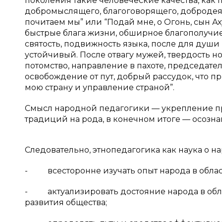
поколения такие человеческие качества, как 
добромыслящего, благоговорящего, добродея
почитаем мы” или “Подай мне, о Огонь, сын А
быстрые блага жизни, обширное благополучие
святость, подвижность языка, после для душ
устойчивый. После отвагу мужей, твердость но
потомство, направление в пахоте, председател
освобождение от пут, добрый рассудок, что п
мою страну и управление страной”.
Смысл народной педагогики — укрепление п
традиций на рода, в конечном итоге — осозн
Следовательно, этнопедагогика как наука о 
- всесторонне изучать опыт народа в облас
- актуализировать достояние народа в обла
развития общества;