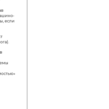
ав
машино-
ы, если
ст
ога).
в
лемы
мостью»