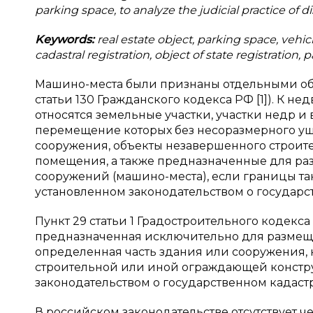
parking space, to analyze the judicial practice of d
Keywords:
real estate object, parking space, vehicl
cadastral registration, object of state registration
Машино-места были признаны отдельными объе
статьи 130 Гражданского кодекса РФ [1]). К
относятся земельные участки, участки недр и в
перемещение которых без несоразмерного уще
сооружения, объекты незавершенного строит
помещения, а также предназначенные для ра
сооружений (машино-места), если границы т
установленном законодательством о государс
Пункт 29 статьи 1 Градостроительного кодекс
предназначенная исключительно для размещ
определенная часть здания или сооружения, 
строительной или иной ограждающей констр
законодательством о государственном кадастр
В российском законодательстве отсутствует 