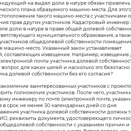
тендующий на выдел доли в натуре обязан привлечь
ческого плана образуемого машино-места. Для этог
стоположение такого машино-места с участниками 
ния прав других участников. Кадастровый инженер 
е доли в натуре в праве общей долевой собственн
ветствующего муниципального образования, а такж
 участников общедолевой собственности помещени
я машино-место. Указанный закон устанавливает
й, составляющих извещение. Например, извещение
 электронной почты участника долевой собственнос
 вопрос для каких целей и насколько это безопасно
ка долевой собственности без его согласия?
акомление заинтересованных участников с проект
ерить полномочия участников. После чего, участник
му инженеру по почте (электронной почте, указан
в в срок не менее 30 календарных дней со дня
ажения участника долевой собственности должны 
ИО, реквизиты документа, удостоверяющего личнос
общедолевой собственности с указанием причин и