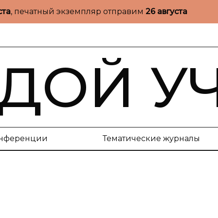
ста
, печатный экземпляр отправим
26 августа
ДОЙ У
нференции
Тематические журналы