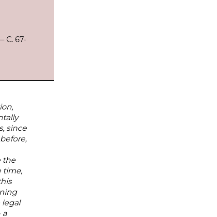
 С. 67-
ion,
tally
s, since
 before,
 the
 time,
this
rning
 legal
 a