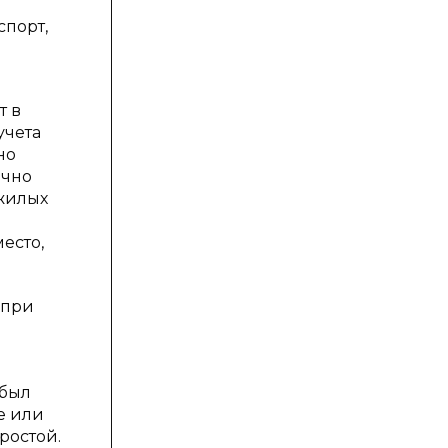
спорт,
т в
учета
но
очно
 жилых
а
есто,
 при
 был
е или
ростой.