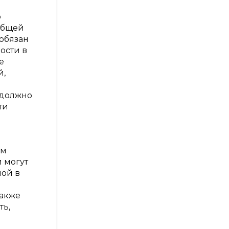
о
общей
обязан
ости в
е
й,
 должно
ти
ом
и могут
ной в
также
ть,