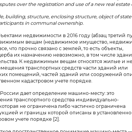
isputes over the registration and use of a new real estate 
e, building, structure, enclosing structure, object of state
, participants in communal ownership.
ктами недвижимости в 2016 году (абзац третий пу
 недвижимым вещам (недвижимое имущество, недвиж
се, что прочно связано с землей, то есть объекты,
рба их назначению невозможно, в том числе здани
ельства. К недвижимым вещам относятся жилые и 
змещения транспортных средств части зданий или
аких помещений, частей зданий или сооружений оп
твенном кадастровом учете порядке.
а России дает определение машино-месту: это
ения транспортного средства индивидуально-
которая не ограничена либо частично ограничена
укцией и границы которой описаны в установленн
овом учете порядке [2].
четкое пространственное понимание машино-места 