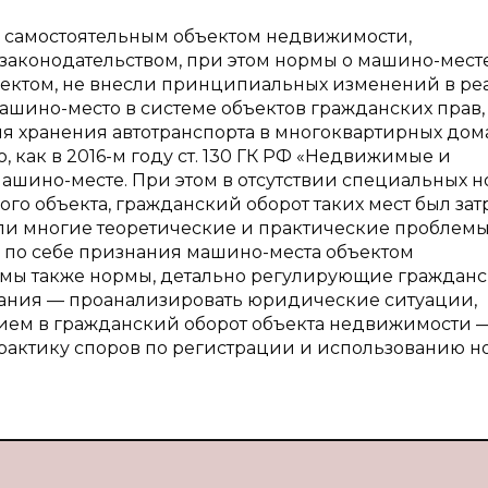
 самостоятельным объектом недвижимости,
конодательством, при этом нормы о машино-месте
ктом, не внесли принципиальных изменений в ре
машино-место в системе объектов гражданских прав,
я хранения автотранспорта в многоквартирных дома
, как в 2016-м году ст. 130 ГК РФ «Недвижимые и
шино-месте. При этом в отсутствии специальных н
о объекта, гражданский оборот таких мест был зат
ли многие теоретические и практические проблемы
о по себе признания машино-места объектом
мы также нормы, детально регулирующие граждан
вания — проанализировать юридические ситуации,
ием в гражданский оборот объекта недвижимости 
рактику споров по регистрации и использованию н