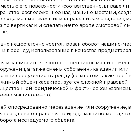
частью его поверхности (соответственно, вправе ли,
ранство, расположенное над машино-местами, созд
о ряда машино-мест, или вправе ли сам владелец 
з по вертикали и сделать нечто вроде смотровой ям
же).
 явно недостаточно урегулирован оборот машино-ме
и в аренду, использование в качестве предмета зал
я и защита интересов собственников машино-мест 
оружения, а также смены собственника здания или
ия или сооружения в аренду (во многом такие проб
вижимый объект характеризуется сложной правовой
существенной юридической и фактической «зависи
ожено машино-место).
ей опосредованно, через здание или сооружение, в
ся гражданско-правовая природа машино-места, что
борота исследуемого объекта.