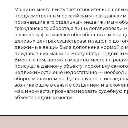
Машино-место выступает относительно новым
предусмотренным российским гражданским за
признавшие его отдельным недвижимым объе
гражданского оборота, а лишь легализовали 
поскольку фактически обособленные места дл
деловых центрах существовали задолго до того
движимые вещи» была дополнена нормой о ма
придававших машино-месту статус недвижимог
Вместе с тем, нормы о машино-месте не реши
присущие данному объекту, поскольку самог
недвижимости еще недостаточно — необходи
оборот машино-мест. Цель научного исследо
возникающие в связи с созданием и включен
машино-места, проанализировать судебную п
объекта недвижимости.