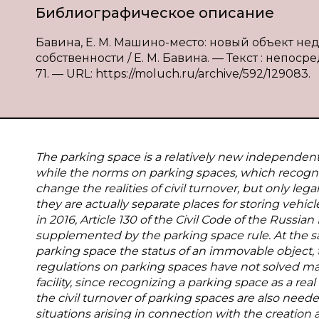
Библиографическое описание
Бавина, Е. М. Машино-место: новый объект не
собственности / Е. М. Бавина. — Текст : непоср
71. — URL: https://moluch.ru/archive/592/129083.
The parking space is a relatively new independent o
while the norms on parking spaces, which recogni
change the realities of civil turnover, but only lega
they are actually separate places for storing vehic
in 2016, Article 130 of the Civil Code of the Rus
supplemented by the parking space rule. At the sa
parking space the status of an immovable object, th
regulations on parking spaces have not solved man
facility, since recognizing a parking space as a re
the civil turnover of parking spaces are also neede
situations arising in connection with the creation a