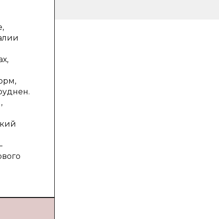
,
алии
х,
орм,
руднен.
,
ский
—
ового