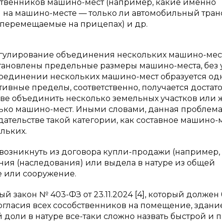
ственников машино-мест (например, какие именно
 на машино-месте — только ли автомобильный тран
 перемещаемые на прицепах) и др.
регулирование объединения нескольких машино-мес
тановлены предельные размеры машино-места, без 
соединении нескольких машино-мест образуется од
ивные пределы, соответственно, получается достат
аве объединить несколько земельных участков или
ько машино-мест. Иными словами, данная проблем
дательстве такой категории, как составное машино-м
льких.
возникнуть из договора купли-продажи (например,
ния (наследования) или выдела в натуре из общей
е или сооружение.
закон № 403-ФЗ от 23.11.2024 [4], который должен
согласия всех сособственников на помещение, здани
доли в натуре все-таки сложно назвать быстрой и п