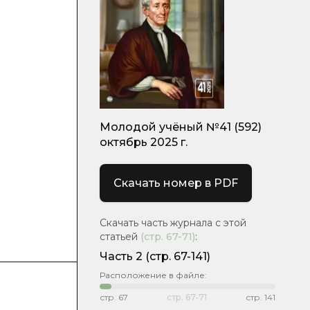
Молодой учёный №41 (592)
октябрь 2025 г.
Скачать номер в PDF
Скачать часть журнала с этой
статьей
(стр.
67-71
)
:
Часть 2
(стр. 67-141)
Расположение в файле:
стр.
67
стр.
67-71
стр.
141