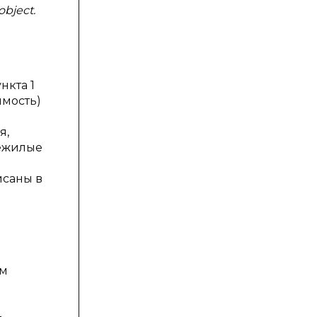
object.
нкта 1
имость)
я,
нежилые
исаны в
ом
—