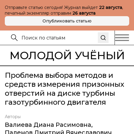
Отправьте статью сегодня! Журнал выйдет
22 августа
,
печатный экземпляр отправим
26 августа
Опубликовать статью
МОЛОДОЙ УЧЁНЫЙ
Проблема выбора методов и
средств измерения призонных
отверстий на диске турбины
газотурбинного двигателя
Авторы
Валиева Диана Расимовна
,
Паленов Дмитрий Вячеславович