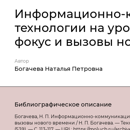
Информационно-
технологии на уро
фокус и вызовы н
Автор
Богачева Наталья Петровна
Библиографическое описание
Богачева, Н. П. Информационно-коммуникацио
вызовы нового времени / Н. П. Богачева. — Те
(539). — С. 113-117. — URL: https://moluch.ru/archi