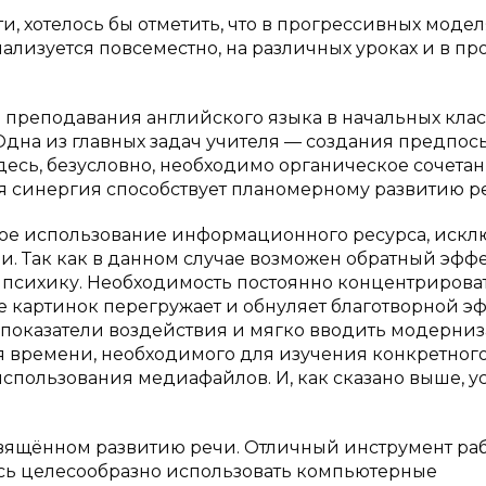
 хотелось бы отметить, что в прогрессивных модел
ализуется повсеместно, на различных уроках и в пр
 преподавания английского языка в начальных клас
Одна из главных задач учителя — создания предпос
есь, безусловно, необходимо органическое сочетан
 синергия способствует планомерному развитию р
е использование информационного ресурса, искл
и. Так как в данном случае возможен обратный эфф
 психику. Необходимость постоянно концентрироват
 картинок перегружает и обнуляет благотворной эф
 показатели воздействия и мягко вводить модерни
ия времени, необходимого для изучения конкретног
 использования медиафайлов. И, как сказано выше, у
свящённом развитию речи. Отличный инструмент раб
сь целесообразно использовать компьютерные