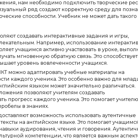
ажения, нам необходимо подключить творческие ре
изуальный ряд создают корректную среду для позн
рческие способности. Учебник не может дать такого
воляют создавать интерактивные задания и игры,
влекательным. Например, использование интеракти
ляет учащимся активно участвовать в уроке, выпол
учать мгновенную обратную связь. Это способствует
вышает уровень вовлеченности учащихся.
КТ можно адаптировать учебные материалы на
ти каждого ученика. Это особенно важно для мла
нглийским языком может значительно различаться.
ложения позволяют учителям создавать
ь прогресс каждого ученика. Это помогает учител
робелы в знаниях.
доставляют возможность использовать аутентичные
 тексты на английском языке. Это помогает учащимс
 навыки аудирования, чтения и говорения. Аутенти
льтурной компетенции, что является важным аспек