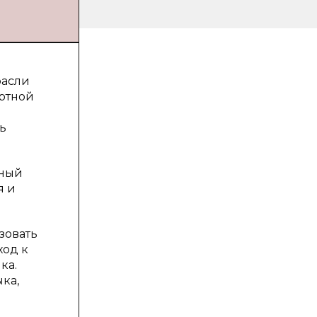
расли
ртной
ь
лный
я и
зовать
ход к
ка.
ка,