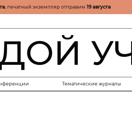
ста
, печатный экземпляр отправим
19 августа
ДОЙ У
нференции
Тематические журналы