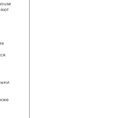
mouse
ляют
ия
ся.
выки
акже