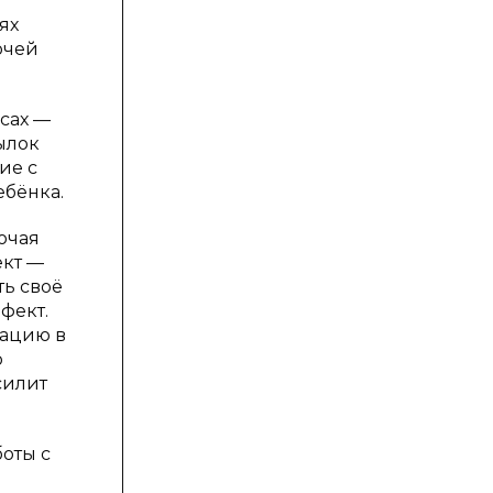
ях
очей
сах —
ылок
ие с
ебёнка.
ючая
ект —
ь своё
фект.
зацию в
о
силит
оты с