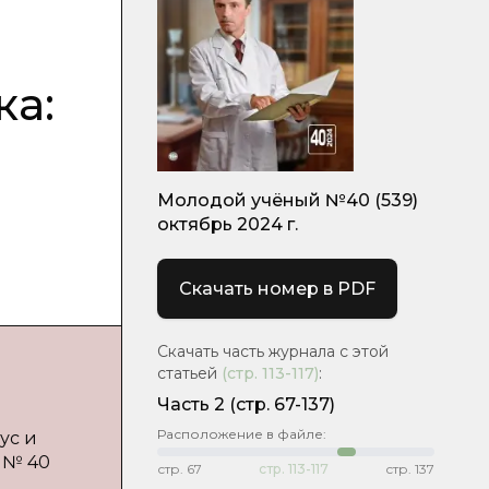
ка:
Молодой учёный №40 (539)
октябрь 2024 г.
Скачать номер в PDF
Скачать часть журнала с этой
статьей
(стр.
113-117
)
:
Часть 2
(стр. 67-137)
Расположение в файле:
ус и
— № 40
стр.
67
стр.
113-117
стр.
137