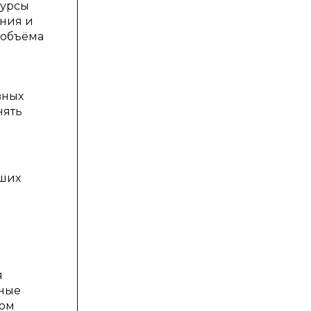
сурсы
ания и
 объёма
вных
нять
дших
ю
я
чные
том