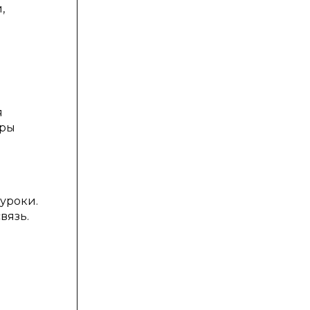
,
я
еры
уроки.
вязь.