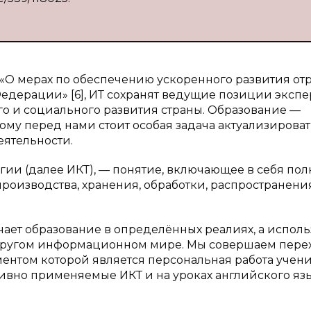
3 «О мерах по обеспечению ускоренного развития от
дерации» [6], ИТ сохранят ведущие позиции экспе
о и социального развития страны. Образование —
ому перед нами стоит особая задача актуализироват
еятельности.
и (далее ИКТ), — понятие, включающее в себя по
производства, хранения, обработки, распространени
чает образование в определённых реалиях, а исполь
 другом информационном мире. Мы совершаем пере
нтом которой является персональная работа учени
ивно применяемые ИКТ и на уроках английского язы