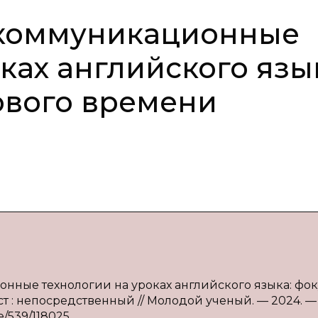
коммуникационные
ках английского язы
ового времени
нные технологии на уроках английского языка: фок
кст : непосредственный // Молодой ученый. — 2024. 
ve/539/118025.