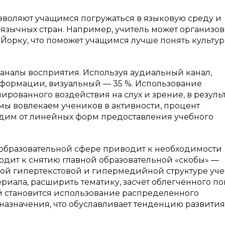
зволяют учащимся погружаться в языковую среду и
оязычных стран. Например, учитель может организов
Йорку, что поможет учащимся лучше понять культу
аналы восприятия. Используя аудиальный канал,
нформации, визуальный — 35 %. Использование
рованного воздействия на слух и зрение, в резуль
мы вовлекаем учеников в активности, процент
одим от линейных форм предоставления учебного
образовательной сфере приводит к необходимости
одит к снятию главной образовательной «скобы» —
ой гипертекстовой и гипермедийной структуре уче
ериала, расширить тематику, засчёт облегчённого по
 становится использование распределенного
назначения, что обуславливает тенденцию развития