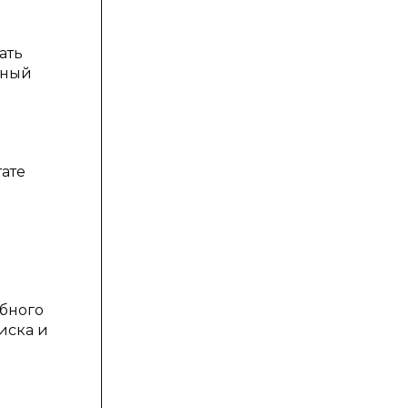
ать
рный
тате
бного
иска и