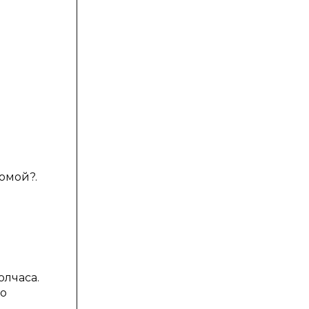
домой?.
олчаса.
ло