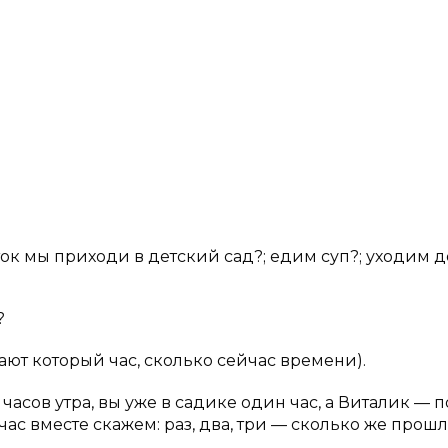
уток мы приходи в детский сад?; едим суп?; уходим 
?
нают который час, сколько сейчас времени).
асов утра, вы уже в садике один час, а Виталик — п
час вместе скажем: раз, два, три — сколько же прош