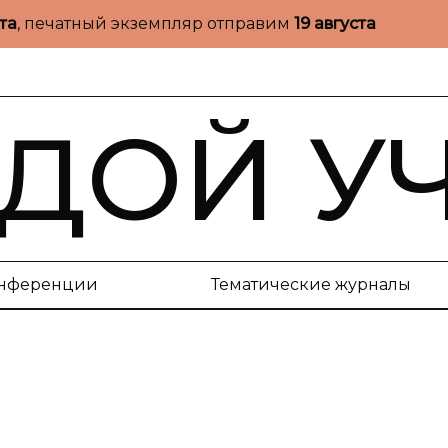
ста
, печатный экземпляр отправим
19 августа
ДОЙ У
нференции
Тематические журналы