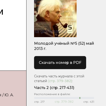
м
Молодой учёный №5 (52) май
2013 г.
Скачать номер в PDF
Скачать часть журнала с этой
статьей
(стр.
379-382
)
:
Часть 2
(стр. 217-431)
Расположение в файле:
/ Ю. А.
стр.
217
стр.
379-382
стр.
431