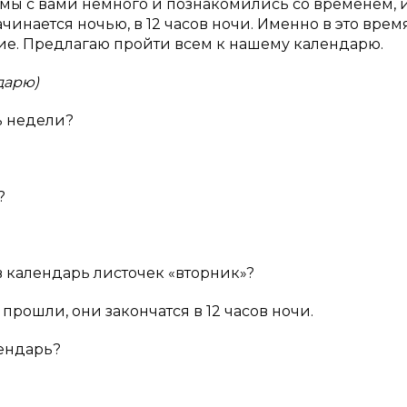
 мы с вами немного и познакомились со временем, 
ачинается ночью, в 12 часов ночи. Именно в это врем
ие. Предлагаю пройти всем к нашему календарю.
дарю)
нь недели?
?
в календарь листочек «вторник»?
е прошли, они закончатся в 12 часов ночи.
лендарь?