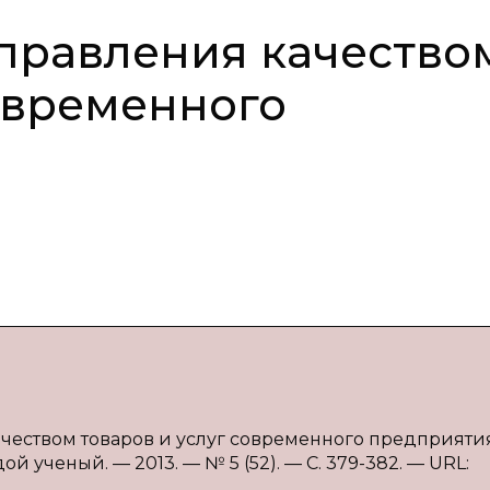
правления качество
современного
чеством товаров и услуг современного предприятия 
й ученый. — 2013. — № 5 (52). — С. 379-382. — URL: