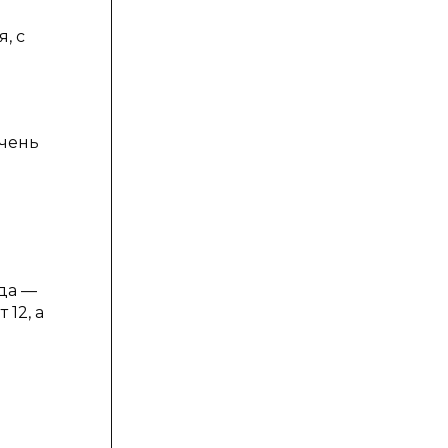
, с
очень
юда —
12, а