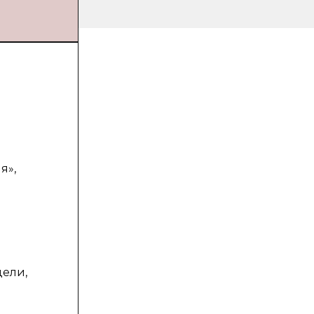
я»,
дели,