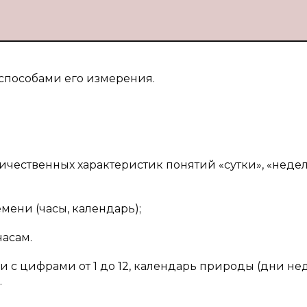
 способами его измерения.
чественных характеристик понятий «сутки», «недел
ени (часы, календарь);
асам.
ки с цифрами от 1 до 12, календарь природы (дни не
.