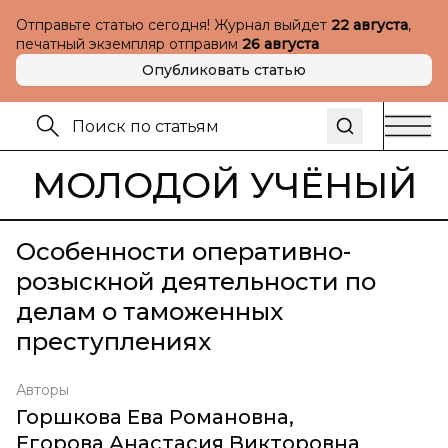
Отправьте статью сегодня! Журнал выйдет
22 августа
,
печатный экземпляр отправим
26 августа
Опубликовать статью
МОЛОДОЙ УЧЁНЫЙ
Особенности оперативно-
розыскной деятельности по
делам о таможенных
преступлениях
Авторы
Горшкова Ева Романовна
,
Егорова Анастасия Викторовна