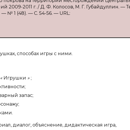
ого покрова на территории месторождений Централь
009-2011 г. / Д. Ф. Колосов, М. Г. Губайдуллин. — Те
№ 1 (48). — С. 54-56. — URL:
ушках, способах игры с ними.
«
Игрушки
»
;
ктивности;
варный запас;
сонажу;
ками.
риал, диалог, объяснение, дидактическая игра,