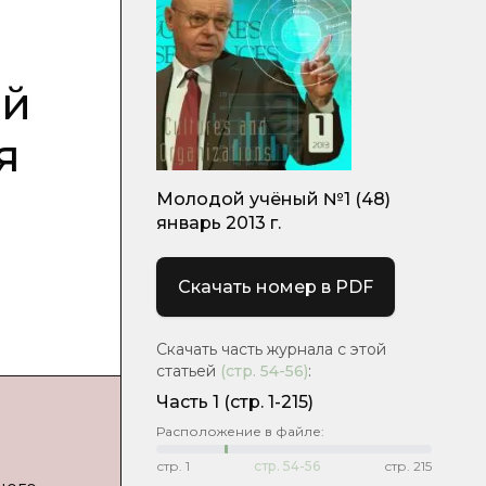
ий
я
Молодой учёный №1 (48)
январь 2013 г.
Скачать номер в PDF
Скачать часть журнала с этой
статьей
(стр.
54-56
)
:
Часть 1
(стр. 1-215)
Расположение в файле:
стр.
1
стр.
54-56
стр.
215