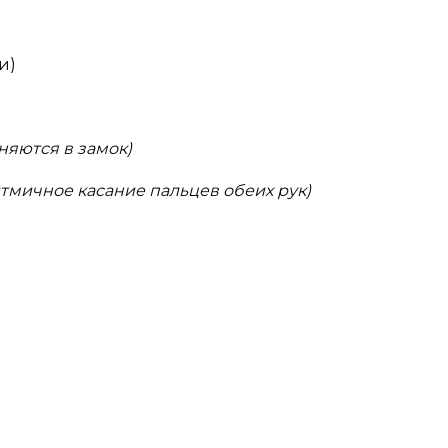
и)
няются в замок)
итмичное касание пальцев обеих рук)