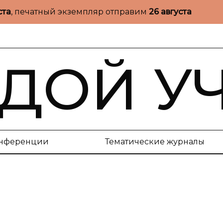
ста
, печатный экземпляр отправим
26 августа
ДОЙ У
нференции
Тематические журналы