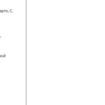
рто, С.
,
вой