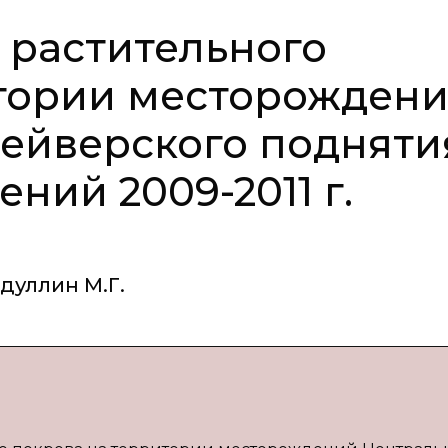
 растительного
итории месторожден
ейверского подняти
ний 2009-2011 г.
дуллин М.Г.