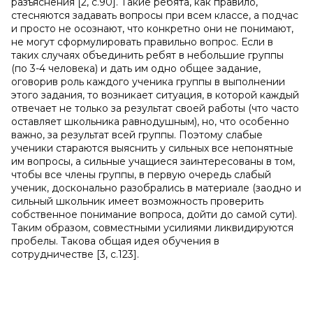
разъяснения [2, c.90]. Такие ребята, как правило,
стесняются задавать вопросы при всем классе, а подчас
и просто не осознают, что конкретно они не понимают,
не могут сформулировать правильно вопрос. Если в
таких случаях объединить ребят в небольшие группы
(по 3-4 человека) и дать им одно общее задание,
оговорив роль каждого ученика группы в выполнении
этого задания, то возникает ситуация, в которой каждый
отвечает не только за результат своей работы (что часто
оставляет школьника равнодушным), но, что особенно
важно, за результат всей группы. Поэтому слабые
ученики стараются выяснить у сильных все непонятные
им вопросы, а сильные учащиеся заинтересованы в том,
чтобы все члены группы, в первую очередь слабый
ученик, досконально разобрались в материале (заодно и
сильный школьник имеет возможность проверить
собственное понимание вопроса, дойти до самой сути).
Таким образом, совместными усилиями ликвидируются
пробелы. Такова общая идея обучения в
сотрудничестве [3, c.123].