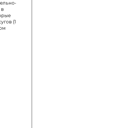
тельно-
 в
торые
угов (1
сом