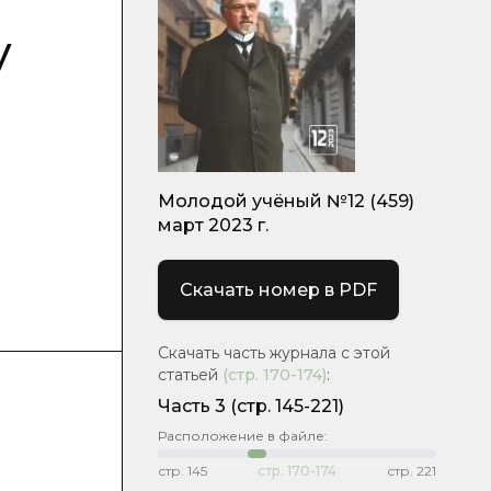
у
Молодой учёный №12 (459)
март 2023 г.
Скачать номер в PDF
Скачать часть журнала с этой
статьей
(стр.
170-174
)
:
Часть 3
(стр. 145-221)
Расположение в файле:
стр.
145
стр.
170-174
стр.
221