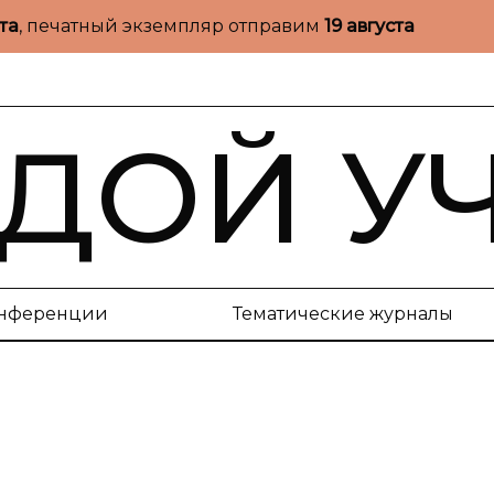
ста
, печатный экземпляр отправим
19 августа
ДОЙ У
нференции
Тематические журналы