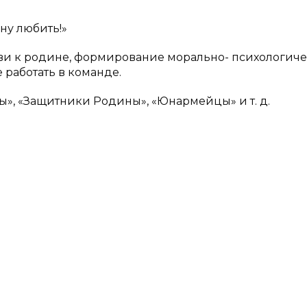
ну любить!»
бви к родине, формирование морально- психологич
 работать в команде.
ы», «Защитники Родины», «Юнармейцы» и т. д.