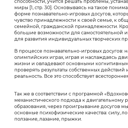
способности, учится решать проблемы, устан
миры [1, стр. 30]. Основываясь на такое пони
форме познавательно-игровых досугов, кото
чувство принадлежности к своей семье, к об
семейной, гражданской принадлежности. Кро
большие возможности для самостоятельной иг
для развития индивидуальных творческих пр
В процессе познавательно-игровых досугов: н
олимпийских играх, играя и наслаждаясь дв
жизни и овладевают основными когнитивным
проверять результаты собственных действий 
реальность. Все это способствует всесторонн
Так же в соответствии с программой «Вдохнов
механистического подхода к двигательному 
образования, через проигрывание досугов м
основные психофизические качества: силу, ло
ползание, лазание, прыжки.