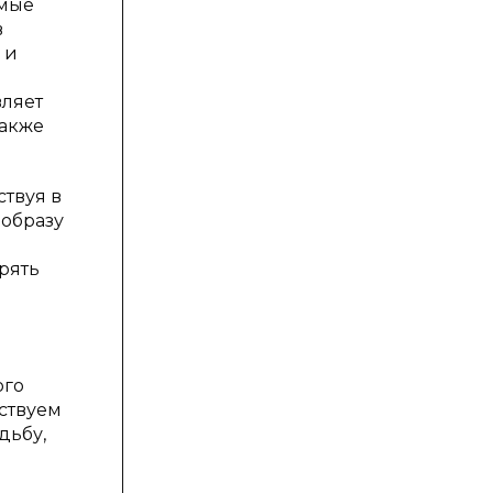
емые
в
 и
вляет
также
ствуя в
 образу
рять
ого
ствуем
дьбу,