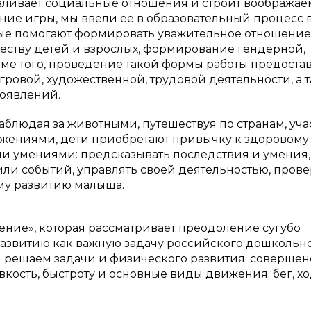
авливает социальные отношения и строит вообража
мание игры, мы ввели ее в образовательный процесс 
рые помогают формировать уважительное отношение
ществу детей и взрослых, формирование гендерной,
ме того, проведение такой формы работы предоста
ровой, художественной, трудовой деятельности, а 
оявлений.
аблюдая за животными, путешествуя по странам, уча
ижениями, дети приобретают привычку к здоровому
и умениями: предсказывать последствия и умения,
или событий, управлять своей деятельностью, прове
ему развитию малыша.
ение», которая рассматривает преодоление сугубо
развитию как важную задачу российского дошкольн
ы решаем задачи и физического развития: совершен
вкость, быстроту и основные виды движения: бег, хо