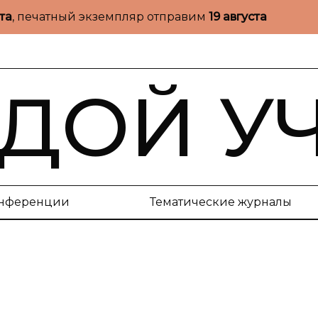
ста
, печатный экземпляр отправим
19 августа
ДОЙ У
нференции
Тематические журналы