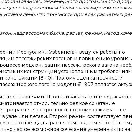
 использованием инженерного программного продук
я модель надрессорной балки пассажирской тележки
ь установлено, что прочность при всех расчетных р
вагон, надрессорная балка, расчет, режим, метод кон
оении Республики Узбекистан ведутся работы по
кций пассажирских вагонов и повышению уровня 
 процессе модернизации пассажирского вагона нео
ристик их конструкций установленным требованиям
 конструкции [8–10]. Поэтому оценка прочности
ассажирского вагона модели 61–907 является актуа
 с требованиями [11] оценивалась при трех расчетн
сматривается относительно редкое сочетание
е при расчете на прочность по этому режиму — не
в узле или детали. Второй режим соответствует д
рузового поезда, на расчетном подъеме. По третьем
ельно частое возможное сочетание умеренных по в