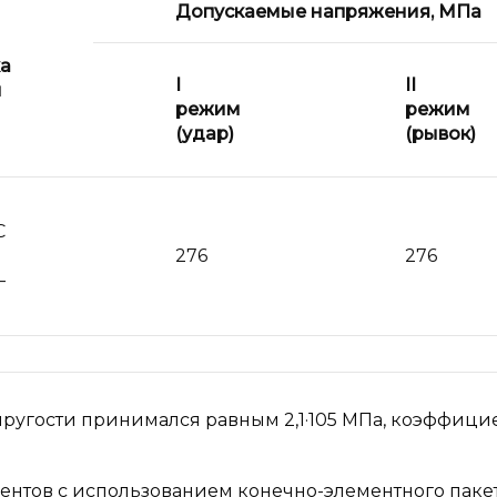
Допускаемые напряжения, МПа
а
I
II
и
режим
режим
(удар)
(рывок)
С
276
276
–
ь упругости принимался равным 2,1·105 МПа, коэффици
ентов с использованием конечно-элементного паке