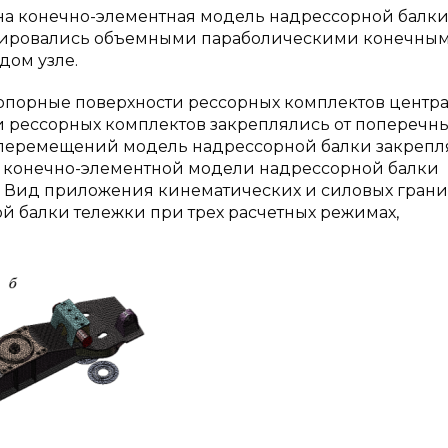
здана конечно-элементная модель надрессорной балк
итировались объемными параболическими конечны
дом узле.
опорные поверхности рессорных комплектов центр
 рессорных комплектов закреплялись от поперечны
перемещений модель надрессорной балки закрепля
д конечно-элементной модели надрессорной балки
1. Вид приложения кинематических и силовых гран
й балки тележки при трех расчетных режимах,