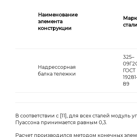
Наименование
Марк
элемента
стал
конструкции
325–
09Г2
Надрессорная
ГОСТ
балка тележки
19281
89
В соответствии с [11], для всех сталей модул
Пуассона принимается равным 0,3.
Расчет производился методом конечных элем