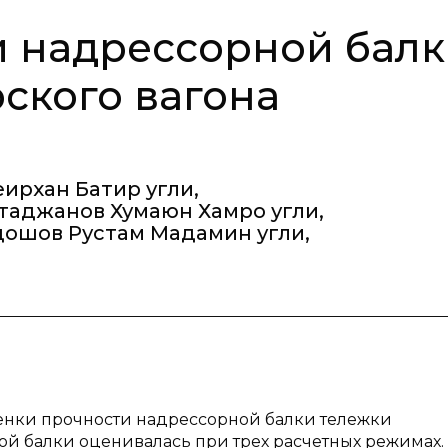
и надрессорной бал
ского вагона
еирхан Батир угли
,
таджанов Хумаюн Хамро угли
,
дошов Рустам Мадамин угли
,
ценки прочности надрессорной балки тележки
ой балки оценивалась при трех расчетных режимах.