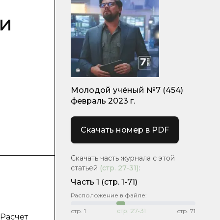
ки
Молодой учёный №7 (454)
февраль 2023 г.
Скачать номер в PDF
Скачать часть журнала с этой
статьей
(стр.
27-31
)
:
Часть 1
(стр. 1-71)
Расположение в файле:
стр.
1
стр.
27-31
стр.
71
 Расчет