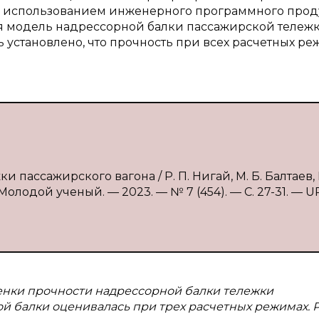
 использованием инженерного программного проду
я модель надрессорной балки пассажирской тележк
ь установлено, что прочность при всех расчетных р
ассажирского вагона / Р. П. Нигай, М. Б. Балтаев, Г
 Молодой ученый. — 2023. — № 7 (454). — С. 27-31. — U
енки прочности надрессорной балки тележки
й балки оценивалась при трех расчетных режимах. 