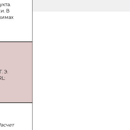
кта.
и. В
ежимах
. Э.
RL:
Расчет