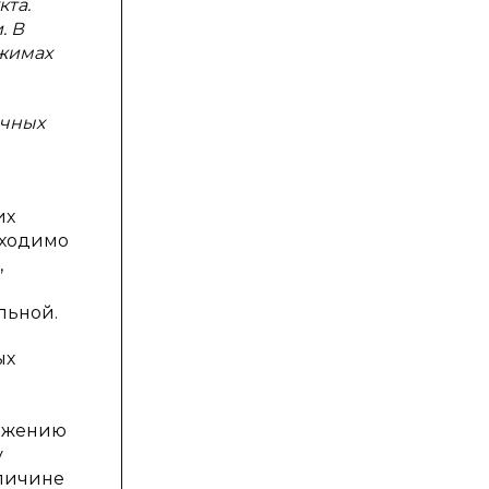
та.
. В
ежимах
ечных
их
бходимо
,
льной.
ых
вижению
у
еличине