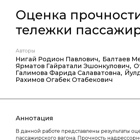
Оценка прочност
тележки пассажир
Авторы
Нигай Родион Павлович
,
Балтаев М
Ярматов Гайратали Эшонкулович
,
О
Галимова Фарида Салаватовна
,
Йул
Рахимов Огабек Отабекович
Аннотация
В данной работе представлены результаты о
пассажирского вагона. Прочность надрессорн