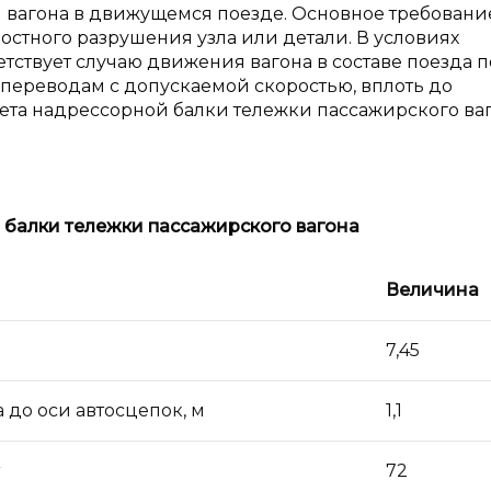
ы вагона в движущемся поезде. Основное требовани
лостного разрушения узла или детали. В условиях
тствует случаю движения вагона в составе поезда п
переводам с допускаемой скоростью, вплоть до
ета надрессорной балки тележки пассажирского ва
балки тележки пассажирского вагона
Величина
7,45
 до оси автосцепок, м
1,1
72