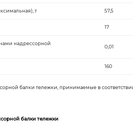
ксимальная), т
57,5
17
унами надрессорной
0,01
160
рной балки тележки, принимаемые в соответствии с
сорной балки тележки