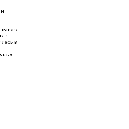
и
ми
ального
х и
лась в
ичных