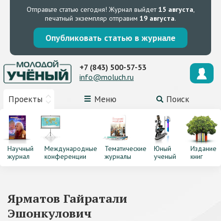
Отправьте статью сегодня!
Журнал выйдет
15 августа
,
печатный экземпляр отправим
19 августа
.
Опубликовать статью в журнале
+7 (843) 500-57-53
info@moluch.ru
Проекты
Меню
Поиск
Научный
Международные
Тематические
Юный
Издание
журнал
конференции
журналы
ученый
книг
Ярматов Гайратали
Эшонкулович