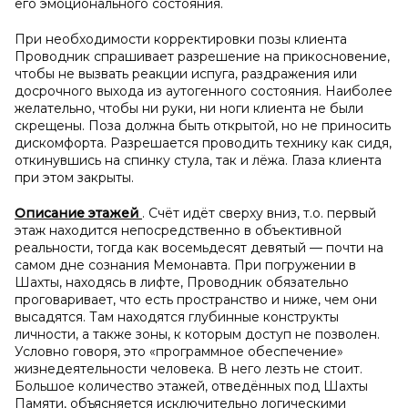
его эмоционального состояния.
При необходимости корректировки позы клиента
Проводник спрашивает разрешение на прикосновение,
чтобы не вызвать реакции испуга, раздражения или
досрочного выхода из аутогенного состояния. Наиболее
желательно, чтобы ни руки, ни ноги клиента не были
скрещены. Поза должна быть открытой, но не приносить
дискомфорта. Разрешается проводить технику как сидя,
откинувшись на спинку стула, так и лёжа. Глаза клиента
при этом закрыты.
Описание этажей
. Счёт идёт сверху вниз, т.о. первый
этаж находится непосредственно в объективной
реальности, тогда как восемьдесят девятый — почти на
самом дне сознания Мемонавта. При погружении в
Шахты, находясь в лифте, Проводник обязательно
проговаривает, что есть пространство и ниже, чем они
высадятся. Там находятся глубинные конструкты
личности, а также зоны, к которым доступ не позволен.
Условно говоря, это «программное обеспечение»
жизнедеятельности человека. В него лезть не стоит.
Большое количество этажей, отведённых под Шахты
Памяти, объясняется исключительно логическими