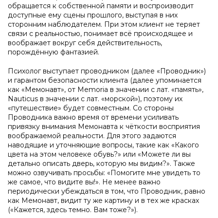
обращается к собственной памяти и воспроизводит
доступные ему сцены прошлого, выступая в них
сторонним наблюдателем. При этом клиент не теряет
связи с реальностью, понимает всё происходящее и
воображает вокруг себя действительность,
порождённую фантазией.
Психолог выступает проводником (далее «Проводник»)
и гарантом безопасности клиента (далее упоминается
как «Мемонавт», от Memoria в значении с лат. «память»,
Nauticus в значении с лат. «морской»), поэтому их
«путешествие» будет совместным. Со стороны
Проводника важно время от времени усиливать
привязку внимания Мемонавта к чёткости восприятия
воображаемой реальности. Для этого задаются
наводящие и уточняющие вопросы, такие как «Какого
цвета на этом человеке обувь?» или «Можете ли вы
детально описать дверь, которую мы видим?». Также
можно озвучивать просьбы: «Помогите мне увидеть то
же самое, что видите вы!». Не менее важно
периодически убеждаться в том, что Проводник, равно
как Мемонавт, видит ту же картину и в тех же красках
(«Кажется, здесь темно. Вам тоже?»).