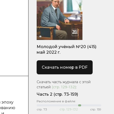
Молодой учёный №20 (415)
май 2022 г.
Скачать номер в PDF
Скачать часть журнала с этой
статьей
(стр.
129-132
)
:
Часть 2
(стр. 73-159)
Расположение в файле:
 эпоху
зованию
стр.
73
стр.
129-132
стр.
159
 и