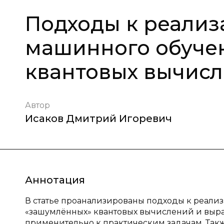
Подходы к реализ
машинного обуче
квантовых вычис
Автор
Исаков Дмитрий Игоревич
Аннотация
В статье проанализированы подходы к реализ
«зашумлённых» квантовых вычислений и выр
применительно к практическим задачам. Так