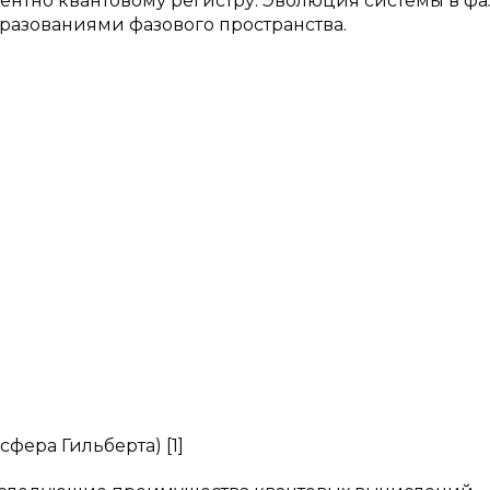
ентно квантовому регистру. Эволюция системы в ф
разованиями фазового пространства.
сфера Гильберта) [1]