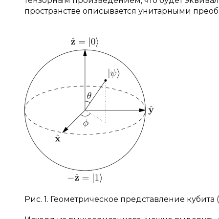
тензорным произведением, что будет эквивал
пространстве описывается унитарными преоб
Рис. 1. Геометрическое представление кубита (