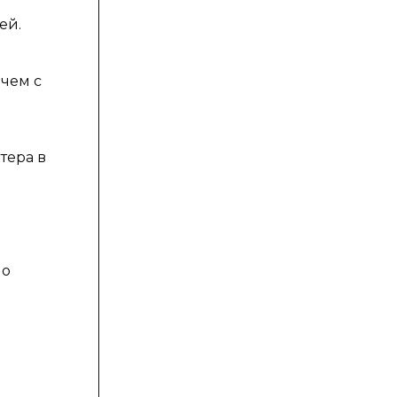
ей.
 чем с
тера в
но