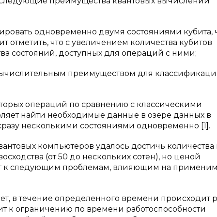
 следующие преимущества квантовых вычислений
ировать одновременно двумя состояниями кубита, 
т отметить, что с увеличением количества кубитов
а состояний, доступных для операций с ними;
 вычислительным преимуществом для классификац
торых операций по сравнению с классическими
оляет найти необходимые данные в озере данных в
сразу несколькими состояниями одновременно [1].
вантовых компьютеров удалось достичь количества 
сходства (от 50 до нескольких сотен), но ценой
дит к следующим проблемам, влияющим на применим
ает, в течение определенного времени происходит 
дит к ограничению по времени работоспособности