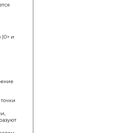
ется
 |0> и
о
рение
 точки
и,
разуют