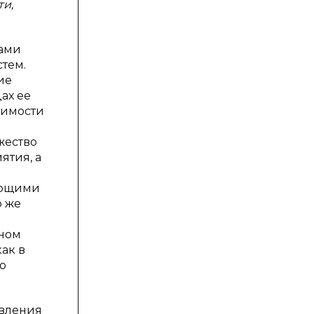
ти,
рами
тем.
ие
ах ее
димости
жество
ятия, а
яющими
о же
оном
ак в
о
твления