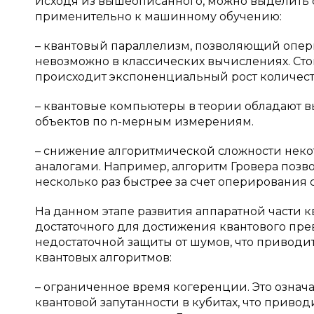
Исходя из вышеописанного, можно выделить
применительно к машинному обучению:
– квантовый параллелизм, позволяющий опер
невозможно в классических вычислениях. Стои
происходит экспоненциальный рост количеств
– квантовые компьютеры в теории обладают
объектов по n-мерным измерениям.
– снижение алгоритмической сложности неко
аналогами. Например, алгоритм Гровера позв
несколько раз быстрее за счет оперирования 
На данном этапе развития аппаратной части к
достаточного для достижения квантового прево
недостаточной защиты от шумов, что приво
квантовых алгоритмов:
– ограниченное время когеренции. Это означ
квантовой запутанности в кубитах, что приво