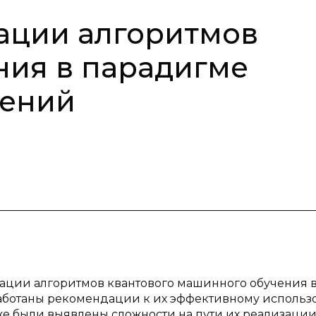
ации алгоритмов
ния в парадигме
лений
ации алгоритмов квантового машинного обучения в
аботаны рекомендации к их эффективному исполь
же были выявлены сложности на пути их реализации