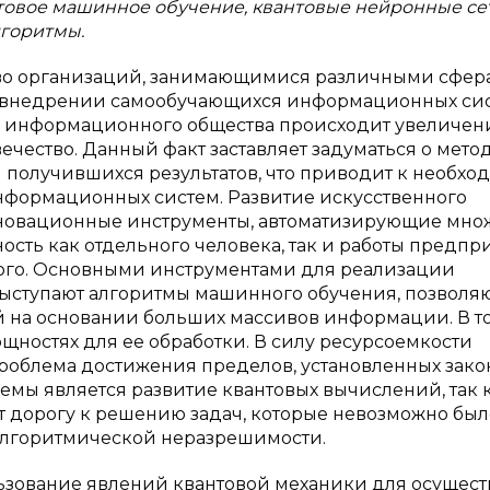
товое машинное обучение, квантовые нейронные се
лгоритмы.
тво организаций, занимающимися различными сфе
б внедрении самообучающихся информационных сис
ем информационного общества происходит увеличен
ечество. Данный факт заставляет задуматься о метод
получившихся результатов, что приводит к необхо
формационных систем. Развитие искусственного
нновационные инструменты, автоматизирующие мно
ость как отдельного человека, так и работы предпри
ого. Основными инструментами для реализации
выступают алгоритмы машинного обучения, позвол
 на основании больших массивов информации. В т
щностях для ее обработки. В силу ресурсоемкости
роблема достижения пределов, установленных зак
мы является развитие квантовых вычислений, так к
т дорогу к решению задач, которые невозможно был
 алгоритмической неразрешимости.
ьзование явлений квантовой механики для осущес