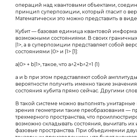
операций над квантовыми объектами, соедине
принцип суперпозиции, который гласит о вер
Математически это можно представить в виде 
Кубит — базовая единица квантовой информац
возможными состояниями. В своих граничных с
|1>, а в суперпозиции представляет собой в
состояниями |0> и |1> [1]:
a|0> + b|1>, такое, что a^2+b^2=1 (1)
a и b при этом представляют собой амплитуды
вероятности получить именно такие значения 
состояния кубита прямо сейчас. Другими сло
В такой системе можно выполнять унитарные 
зрения геометрии такие преобразования — 
трехмерного пространства, что проиллюстрир
возможно складывать состояния, вычитать их 
фазовые пространства. При объединении двух