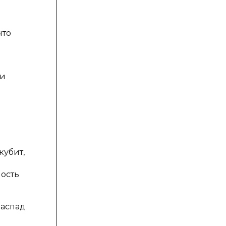
что
ии
кубит,
ость
распад