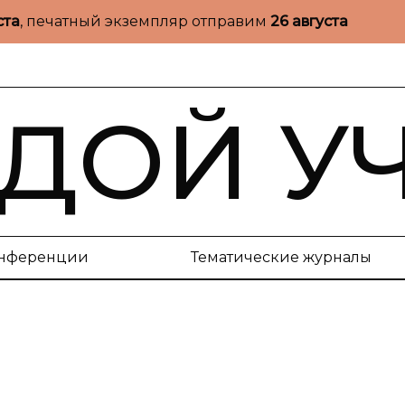
ста
, печатный экземпляр отправим
26 августа
ДОЙ У
нференции
Тематические журналы