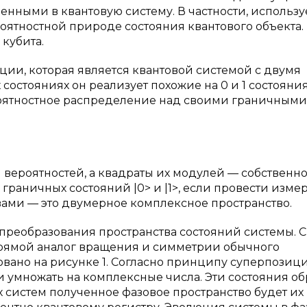
нными в квантовую систему. В частности, использу
оятностной природе состояния квантового объекта.
кубита.
ии, которая является квантовой системой с двумя
остояниях он реализует похожие на 0 и 1 состояния
ероятностное распределение над своими граничными
 вероятностей, а квадраты их модулей — собственн
граничных состояний |0> и |1>, если провести изме
вами — это двумерное комплексное пространство.
преобразования пространства состояний системы. С
прямой аналог вращения и симметрии обычного
овано на рисунке 1. Согласно принципу суперпозици
и умножать на комплексные числа. Эти состояния об
 систем полученное фазовое пространство будет их