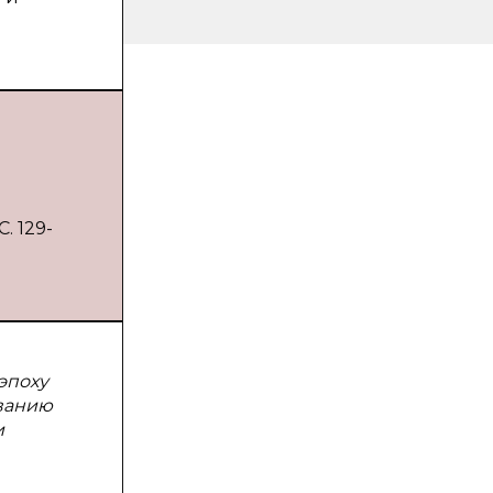
. 129-
эпоху
ванию
и