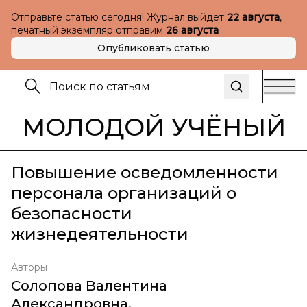
Отправьте статью сегодня! Журнал выйдет
22 августа
,
печатный экземпляр отправим
26 августа
Опубликовать статью
МОЛОДОЙ УЧЁНЫЙ
Повышение осведомленности
персонала организаций о
безопасности
жизнедеятельности
Авторы
Солопова Валентина
Александровна
,