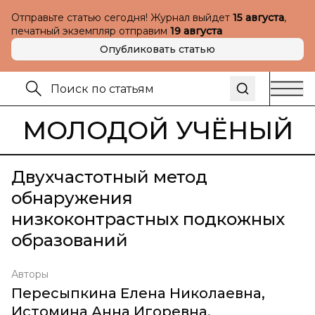
Отправьте статью сегодня! Журнал выйдет
15 августа
,
печатный экземпляр отправим
19 августа
Опубликовать статью
МОЛОДОЙ УЧЁНЫЙ
Двухчастотный метод
обнаружения
низкоконтрастных подкожных
образований
Авторы
Пересыпкина Елена Николаевна
,
Истомина Анна Игоревна
,