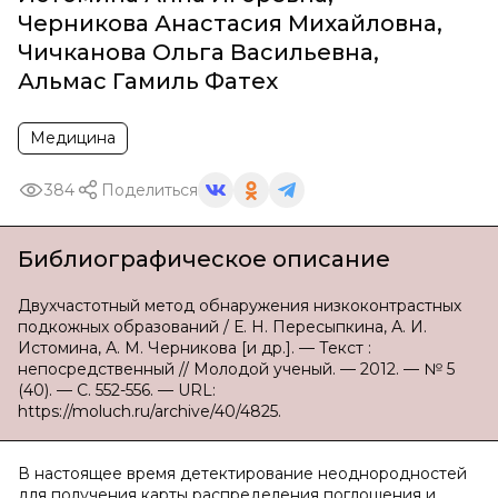
Черникова Анастасия Михайловна
,
Чичканова Ольга Васильевна
,
Альмас Гамиль Фатех
Медицина
384
Поделиться
Библиографическое описание
Двухчастотный метод обнаружения низкоконтрастных
подкожных образований / Е. Н. Пересыпкина, А. И.
Истомина, А. М. Черникова [и др.]. — Текст :
непосредственный // Молодой ученый. — 2012. — № 5
(40). — С. 552-556. — URL:
https://moluch.ru/archive/40/4825.
В настоящее время детектирование неоднородностей
для получения карты распределения поглощения и