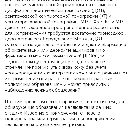
рассеяния мягких тканей производится с помощью
диффузионнойоптической томографии (ДОТ),
рентгеновской компьютерной томографии (КТ) и
магниторезонансной томографии (МРТ). Хотя КТ и МРТ
дают очень хорошее пространственное разрешение,
для их применения требуется достаточно громоздкое и
дорогостоящее оборудование. Методы ДОТ
существенно дешевле, мобильней и дают информацию
об оксигенации или деоксигенации крови и о
функциональном состоянии тканей [1].Общим
недостатком существующих методов является
стремление проникнуть сквозь кожу без учета
неоднородности характеристик кожи, что ограничивает
их применение при работе по низкоконтрастным
подкожным образованиям и может приводить к
наблюдению ложных образований.
По этим причинам сейчас практически нет систем для
обнаружения образования целлюлита на ранних
стадиях. Известно о применении теплового
сканирования, или термографии для обнаружении
целлюлита на стадиях выше третьей.