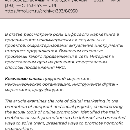
непосредственный // Молодой ученый. — 2021. — № 51
(393). — С. 143-147. — URL:
https://moluch.ru/archive/393/86950.
В статье рассмотрена роль цифрового маркетинга в
продвижении некоммерческих и социальных
проектов, охарактеризованы актуальные инструменты
интернет-продвижения. Выявлены основные
проблемы такого продвижения в сети Интернет и
представлены пути их решения, представлены
способы продвижения НКО.
Ключевые слова:
цифровой маркетинг,
некоммерческая организация, инструменты digital
-
маркетинга, краудфандинг.
The article examines the role of digital marketing in the
promotion of nonprofit and social projects, characterizing
the actual tools of online promotion. Identified the main
problems of such promotion on the Internet and presented
ways to solve them, presented ways to promote nonprofit
organizations.